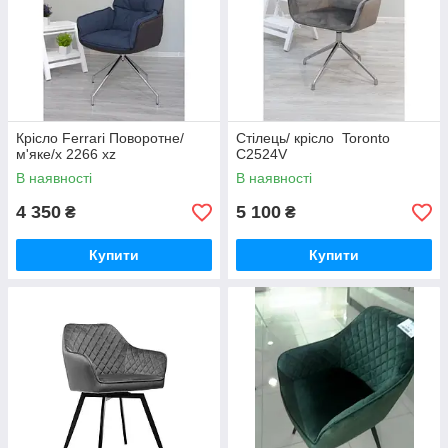
Крісло Ferrari Поворотне/
Стілець/ крісло Toronto
м'яке/x 2266 xz
C2524V
В наявності
В наявності
4 350
5 100
₴
₴
Купити
Купити