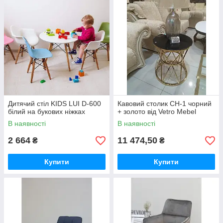
Дитячий стіл KIDS LUI D-600
Кавовий столик CH-1 чорний
білий на букових ніжках
+ золото від Vetro Mebel
В наявності
В наявності
2 664
11 474,50
₴
₴
Купити
Купити