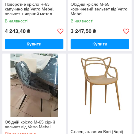
Поворотне крісло R-63
Обідній крісло M-65
капучино від Vetro Mebel,
коричневий вельвет від Vetro
вельвет + чорний метал
Mebel
В наявності
В наявності
4 243,40
3 247,50
₴
₴
Купити
Купити
Обідній крісло M-65 сірий
вельвет від Vetro Mebel
Стілець пластик Bari (Барі)