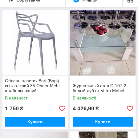
Стілець пластик Bari (Барі)
світло-сірий 35 Onder Mebli,
Журнальный стол C-107-2
штабельований
белый дуб от Vetro Mebel
В наявності
В наявності
1 750
4 026,90
₴
₴
Купити
Купити