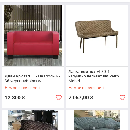
Лавка-векетка М-20-1
Діван Крістал 1,5 Неаполь N-
капучино вельвет від Vetro
36 червоний кіжзам
Mebel
Немає в наявності
Немає в наявності
12 300
7 057,90
₴
₴