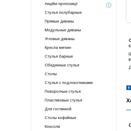
Акційні пропозиції
Стулья полубарные
Прямые диваны
Модульные диваны
Угловые диваны
К
Кресла мягкие
Ш
Стулья барные
в
Обеденные стулья
Д
Столы
Стулья с подлокотниками
Поворотные стулья
Х
Пластиковые стулья
Для гостинной
Столы кофейные
Консоли