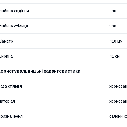
либина сидіння
390
либина стільця
390
іаметр
410 мм
Ширина
41 см
Користувальницькі характеристики
аза стільця
хромован
атеріал
хромован
ризначення
салони к