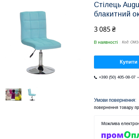
Стілець Augu
блакитний о
3 085 ₴
В наявності
Код:
ОМ1
Купити
+380 (50) 405-08-07
повернення товару п