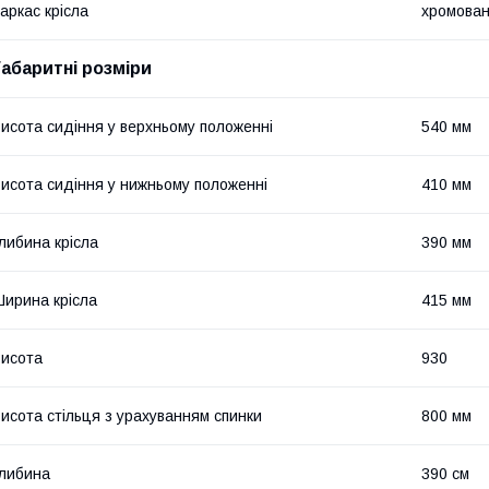
аркас крісла
хромован
Габаритні розміри
исота сидіння у верхньому положенні
540 мм
исота сидіння у нижньому положенні
410 мм
либина крісла
390 мм
ирина крісла
415 мм
исота
930
исота стільця з урахуванням спинки
800 мм
либина
390 см