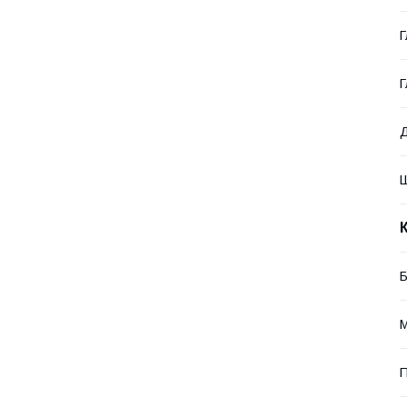
Г
Г
Д
Б
М
П