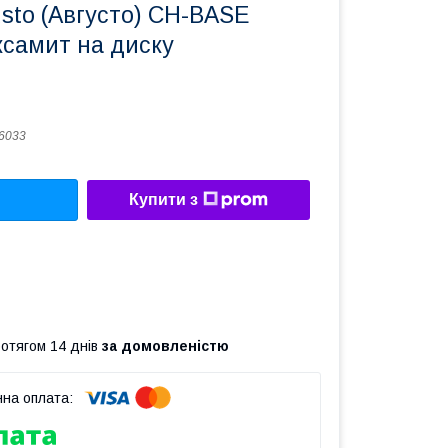
sto (Августо) CH-BASE
ксамит на диску
6033
Купити з
ротягом 14 днів
за домовленістю