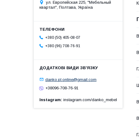
ул. Европейская 225, "Мебельный
К
квартал", Полтава, Україна
В
+380 (50) 405-08-07
+380 (96) 708-76-91
В
Г
danko.pl.online@gmail.com
Ш
+38096-708-76-91
Instagram
instagram.com/danko_mebel
В
В
Г