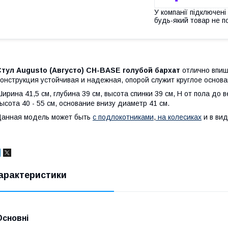
У компанії підключені
будь-який товар не п
Стул Augusto (Августо) CH-BASE голубой бархат
отлично впиш
онструкция устойчивая и надежная, опорой служит круглое основ
ирина 41,5 см, глубина 39 см, высота спинки 39 см, Н от пола до в
ысота 40 - 55 см, основание внизу диаметр 41 см.
анная модель может быть
с подлокотниками
,
на колесиках
и в ви
арактеристики
Основні