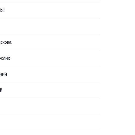
bli
искова
ослих
чний
ий