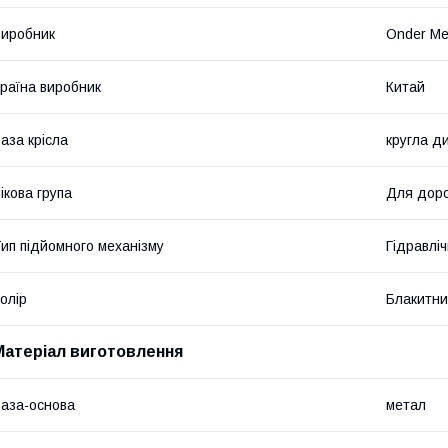
иробник
Onder Me
раїна виробник
Китай
аза крісла
кругла д
ікова група
Для дор
ип підйомного механізму
Гідравлі
олір
Блакитн
Матеріал виготовлення
аза-основа
метал