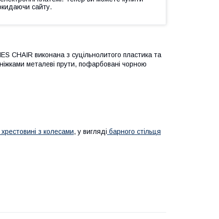
окидаючи сайту.
S CHAIR виконана з суцільнолитого пластика та
ж ніжками металеві прути, пофарбовані чорною
 хрестовині з колесами
, у вигляді
барного стільця