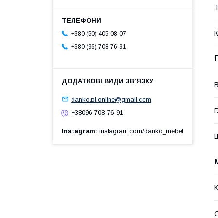
Т
К
+380 (50) 405-08-07
+380 (96) 708-76-91
В
danko.pl.online@gmail.com
Г
+38096-708-76-91
Instagram
instagram.com/danko_mebel
К
С