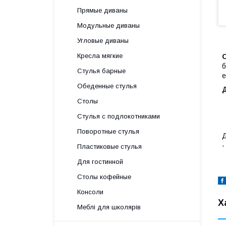
Прямые диваны
Модульные диваны
Угловые диваны
Кресла мягкие
С
б
Стулья барные
е
Обеденные стулья
Столы
Стулья с подлокотниками
Поворотные стулья
Д
-
Пластиковые стулья
Для гостинной
Столы кофейные
Консоли
Х
Меблі для школярів