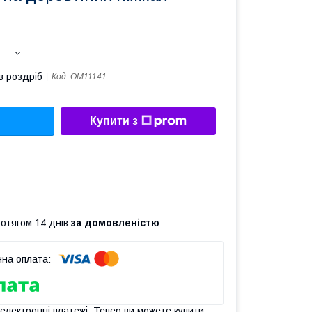
в роздріб
Код:
ОМ11141
Купити з
ротягом 14 днів
за домовленістю
 електронні платежі. Тепер ви можете купити