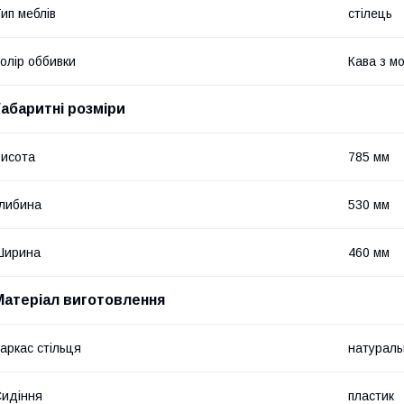
ип меблів
стілець
олір оббивки
Кава з м
Габаритні розміри
исота
785 мм
либина
530 мм
Ширина
460 мм
Матеріал виготовлення
аркас стільця
натураль
идіння
пластик