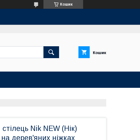
Кошик
Кошик
стілець Nik NEW (Нік)
на дерев'яних ніжках