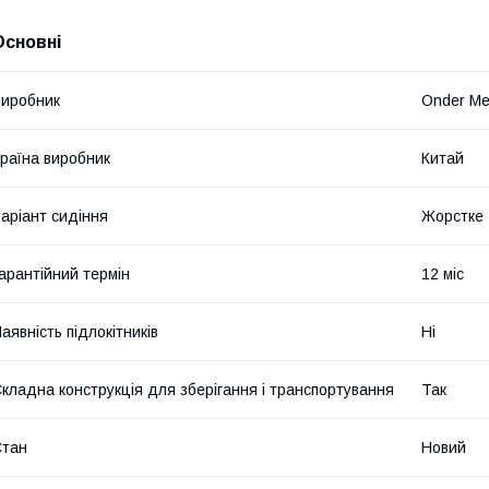
Основні
иробник
Onder Me
раїна виробник
Китай
аріант сидіння
Жорстке
арантійний термін
12 міс
аявність підлокітників
Ні
кладна конструкція для зберігання і транспортування
Так
Стан
Новий