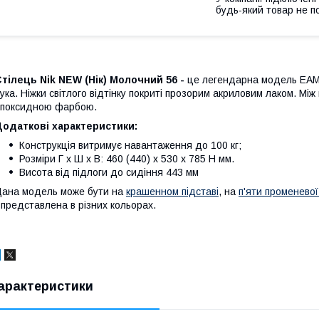
будь-який товар не п
тілець Nik NEW (Нік) Молочний 56 -
це легендарна модель EAME
ука. Ніжки світлого відтінку покриті прозорим акриловим лаком. Мі
поксидною фарбою.
Додаткові характеристики:
Конструкція витримує навантаження до 100 кг;
Розміри Г х Ш х В: 460 (440) x 530 x 785 H мм.
Висота від підлоги до сидіння 443 мм
ана модель може бути на
крашенном підставі
, на
п'яти променевої
 представлена в різних кольорах.
арактеристики