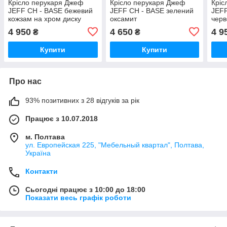
Крісло перукаря Джеф
Крісло перукаря Джеф
Кріс
JEFF CH - BASE бежевий
JEFF CH - BASE зелений
JEF
кожзам на хром диску
оксамит
черв
на х
4 950
4 650
4 9
₴
₴
Купити
Купити
Про нас
93% позитивних з 28 відгуків за рік
Працює з 10.07.2018
м. Полтава
ул. Европейская 225, "Мебельный квартал", Полтава,
Україна
Контакти
Сьогодні працює з 10:00 до 18:00
Показати весь графік роботи