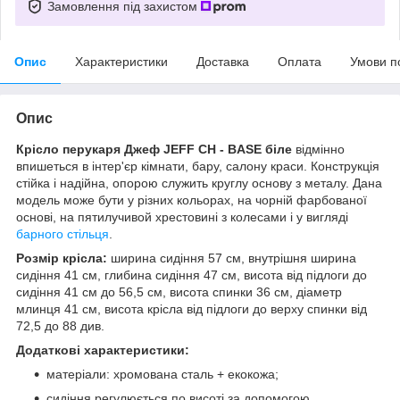
Замовлення під захистом
Опис
Характеристики
Доставка
Оплата
Умови п
Опис
Крісло перукаря Джеф JEFF CH - BASE біле
відмінно
впишеться в інтер'єр кімнати, бару, салону краси. Конструкція
стійка і надійна, опорою служить круглу основу з металу. Дана
модель може бути у різних кольорах, на чорній фарбованої
основі, на пятилучивой хрестовині з колесами і у вигляді
барного стільця
.
Розмір крісла:
ширина сидіння 57 см, внутрішня ширина
сидіння 41 см, глибина сидіння 47 см, висота від підлоги до
сидіння 41 см до 56,5 см, висота спинки 36 см, діаметр
млинця 41 см, висота крісла від підлоги до верху спинки від
72,5 до 88 див.
Додаткові характеристики:
матеріали: хромована сталь + екокожа;
сидіння регулюється по висоті за допомогою