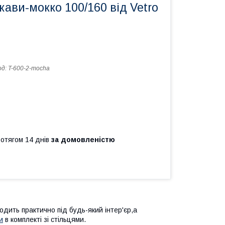
 кави-мокко 100/160 від Vetro
од:
T-600-2-mocha
ротягом 14 днів
за домовленістю
одить практично під будь-який інтер'єр,а
и
в комплекті зі стільцями.