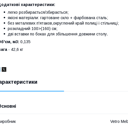
Додаткові характеристики:
легко розбирається/збирається;
якісні матеріали: гартоване скло + фарбована сталь;
без металевих п'ятаков,округлений край полиці і стільниці;
розкладний 100>(160) см;
дві вставки по боках для збільшення довжини столу.
б'єм, м3:
0,135
Вага
- 42,6 кг
арактеристики
Основні
иробник
Vetro Meb