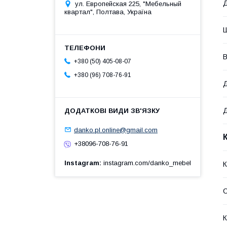
Д
ул. Европейская 225, "Мебельный
квартал", Полтава, Україна
Ш
В
+380 (50) 405-08-07
+380 (96) 708-76-91
Д
Д
danko.pl.online@gmail.com
+38096-708-76-91
Instagram
instagram.com/danko_mebel
К
С
К