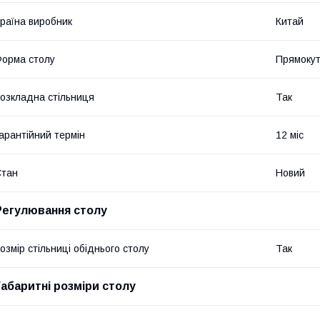
раїна виробник
Китай
орма столу
Прямоку
озкладна стільниця
Так
арантійний термін
12 міс
Стан
Новий
Регулювання столу
озмір стільниці обіднього столу
Так
Габаритні розміри столу