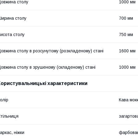
овжина столу
1000 мм
ирина столу
700 мм
исота столу
750 мм
овжина столу в розсунутому (розкладеному) стані
1600 мм
овжина столу в зрушеному (складеному) стані
1000 мм
Користувальницькі характеристики
олір
Кава мок
тільниця
загартов
аркас, ніжки
фарбован