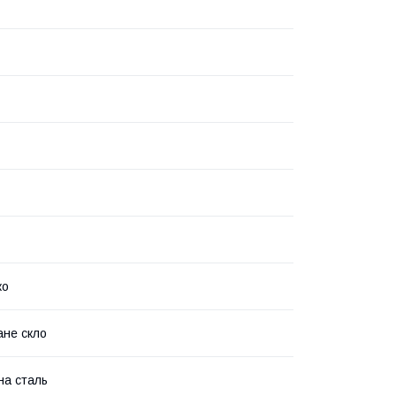
ко
ане скло
а сталь