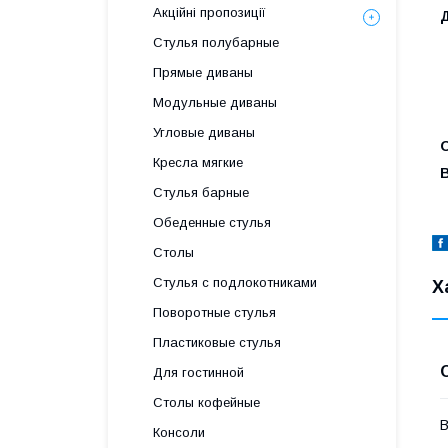
Акційні пропозиції
Стулья полубарные
Прямые диваны
Модульные диваны
Угловые диваны
О
Кресла мягкие
Стулья барные
Обеденные стулья
Столы
Стулья с подлокотниками
Х
Поворотные стулья
Пластиковые стулья
Для гостинной
Столы кофейные
В
Консоли