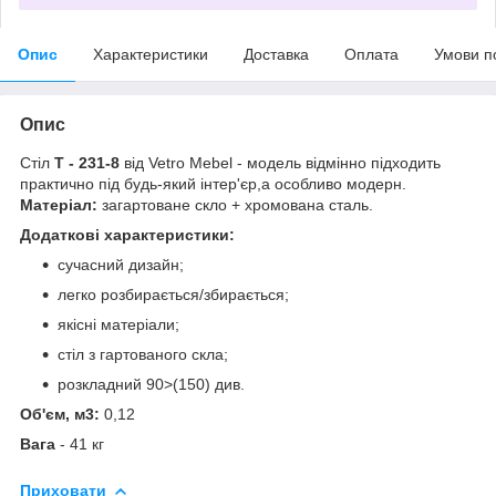
Опис
Характеристики
Доставка
Оплата
Умови п
Опис
Стіл
Т - 231-8
від Vetro Mebel - модель відмінно підходить
практично під будь-який інтер'єр,а особливо модерн.
Матеріал:
загартоване скло + хромована сталь.
Додаткові характеристики:
сучасний дизайн;
легко розбирається/збирається;
якісні матеріали;
стіл з гартованого скла;
розкладний 90>(150) див.
Об'єм, м3:
0,12
Вага
- 41 кг
Приховати