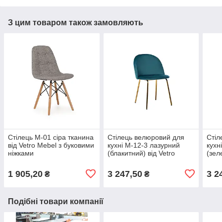
З цим товаром також замовляють
Стілець M-01 сіра тканина
Стілець велюровий для
Стіл
від Vetro Mebel з буковими
кухні M-12-3 лазурний
кухн
ніжками
(блакитний) від Vetro
(зел
Mebel, ноги золото
ноги
1 905,20
3 247,50
3 2
₴
₴
Подібні товари компанії