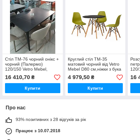
Стіл TM-76 чорний онікс +
Круглий стіл TM-35
Розс
чорний (Палермо)
матовий чорний від Vetro
петр
120/150 Vetro Mebel,
Mebel D80 см,ніжки з бука
120/
механізм-автомат
16 410,70
4 979,50
16 
₴
₴
Купити
Купити
Про нас
93% позитивних з 28 відгуків за рік
Працює з 10.07.2018