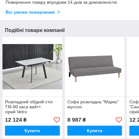
Повернення товару впродовж 14 днів за домовленістю
Всі умови повернення
Подібні товари компанії
Розкладний обідній стіл
Софа розкладна "Марко"
Соф
ТМ-80 каса вайт+
муссон
"Сан
сірий Vetro
сіри
12 124
8 987
12 
₴
₴
Купити
Купити