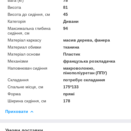
Вага (кг)
78
Висота
81
Висота до сидіння, см
45
Категорія
Дивани
Максимальна глибина
94
сидіння, см
Матеріал каркасу
масив дерева, фанера
Материал обивки
тканина
Матеріал основи
Пластик
Механізми
французька розкладачка
Наповнювач сидіння
макроволокно,
пінополіуретан (ППУ)
Складання
потребує складання
Спальне місце, см
175*133
Форма
прямі
Ширина сидіння, см
178
Приховати
Умови доставки