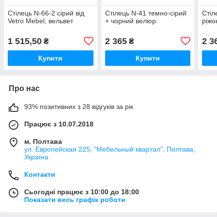
Стілець N-66-2 сірий від
Стілець N-41 темно-сірий
Стіл
Vetro Mebel, вельвет
+ чорний велюр
ріжо
1 515,50
2 365
2 3
₴
₴
Купити
Купити
Про нас
93% позитивних з 28 відгуків за рік
Працює з 10.07.2018
м. Полтава
ул. Европейская 225, "Мебельный квартал", Полтава,
Україна
Контакти
Сьогодні працює з 10:00 до 18:00
Показати весь графік роботи