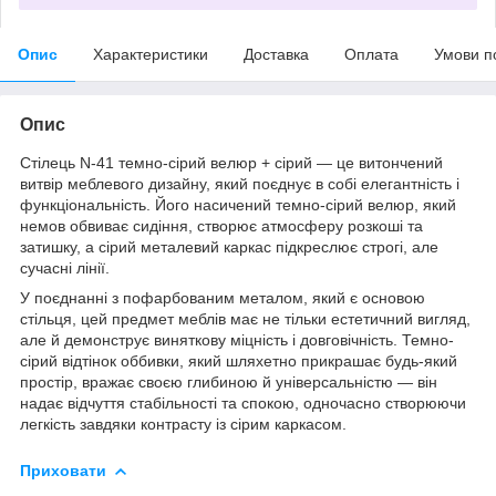
Опис
Характеристики
Доставка
Оплата
Умови п
Опис
Стілець N-41 темно-сірий велюр + сірий — це витончений
витвір меблевого дизайну, який поєднує в собі елегантність і
функціональність. Його насичений темно-сірий велюр, який
немов обвиває сидіння, створює атмосферу розкоші та
затишку, а сірий металевий каркас підкреслює строгі, але
сучасні лінії.
У поєднанні з пофарбованим металом, який є основою
стільця, цей предмет меблів має не тільки естетичний вигляд,
але й демонструє виняткову міцність і довговічність. Темно-
сірий відтінок оббивки, який шляхетно прикрашає будь-який
простір, вражає своєю глибиною й універсальністю — він
надає відчуття стабільності та спокою, одночасно створюючи
легкість завдяки контрасту із сірим каркасом.
Приховати