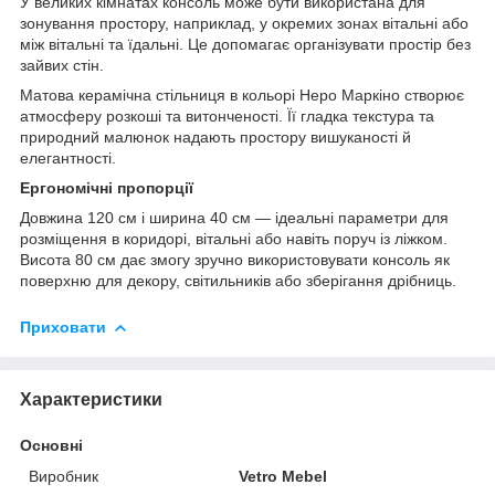
У великих кімнатах консоль може бути використана для
зонування простору, наприклад, у окремих зонах вітальні або
між вітальні та їдальні. Це допомагає організувати простір без
зайвих стін.
Матова керамічна стільниця в кольорі Неро Маркіно створює
атмосферу розкоші та витонченості. Її гладка текстура та
природний малюнок надають простору вишуканості й
елегантності.
Ергономічні пропорції
Довжина 120 см і ширина 40 см — ідеальні параметри для
розміщення в коридорі, вітальні або навіть поруч із ліжком.
Висота 80 см дає змогу зручно використовувати консоль як
поверхню для декору, світильників або зберігання дрібниць.
Приховати
Характеристики
Основні
Виробник
Vetro Mebel