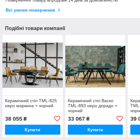
Повернення товару впродовж 14 днів за домовленістю
Всі умови повернення
Подібні товари компанії
Керамічний стіл TML-825
Керамічний стіл Васко
Кера
неро маркина + чорний
TML-893 неро дорадо +
TML-
чорний
чор
38 055
33 067
39 
₴
₴
Купити
Купити