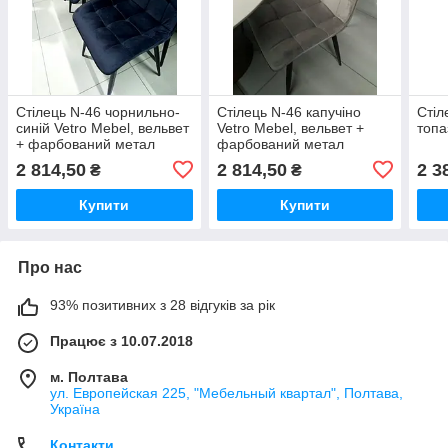
Стілець N-46 чорнильно-
Стілець N-46 капучіно
Стіл
синій Vetro Mebel, вельвет
Vetro Mebel, вельвет +
топа
+ фарбований метал
фарбований метал
2 814,50
2 814,50
2 3
₴
₴
Купити
Купити
Про нас
93% позитивних з 28 відгуків за рік
Працює з 10.07.2018
м. Полтава
ул. Европейская 225, "Мебельный квартал", Полтава,
Україна
Контакти