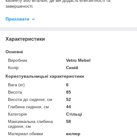
кабінету або вітальні, де він додасть елегантності та
завершеності.
Приховати
Характеристики
Основні
Виробник
Vetro Mebel
Колір
Синій
Користувальницькі характеристики
Вага (кг)
6
Висота
85
Висота до сидіння, см
52
Глибина сидіння, см
44
Категорія
Стільці
Максимальна глибина
58
сидіння, см
Материал обивки
велюр