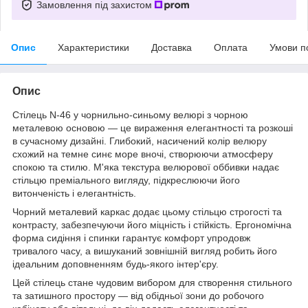
Замовлення під захистом
Опис
Характеристики
Доставка
Оплата
Умови п
Опис
Стілець N-46 у чорнильно-синьому велюрі з чорною
металевою основою — це вираження елегантності та розкоші
в сучасному дизайні. Глибокий, насичений колір велюру
схожий на темне синє море вночі, створюючи атмосферу
спокою та стилю. М'яка текстура велюрової оббивки надає
стільцю преміального вигляду, підкреслюючи його
витонченість і елегантність.
Чорний металевий каркас додає цьому стільцю строгості та
контрасту, забезпечуючи його міцність і стійкість. Ергономічна
форма сидіння і спинки гарантує комфорт упродовж
тривалого часу, а вишуканий зовнішній вигляд робить його
ідеальним доповненням будь-якого інтер'єру.
Цей стілець стане чудовим вибором для створення стильного
та затишного простору — від обідньої зони до робочого