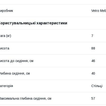
иробник
Vetro Meb
Користувальницькі характеристики
ага (кг)
7
исота
88
исота до сидіння, см
46
либина сидіння, см
40
атегорія
Стільці
аксимальна глибина сидіння, см
57