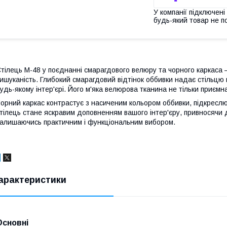
У компанії підключені
будь-який товар не п
тілець M-48 у поєднанні смарагдового велюру та чорного каркаса — 
ишуканість. Глибокий смарагдовий відтінок оббивки надає стільцю
удь-якому інтер'єрі. Його м'яка велюрова тканина не тільки приємн
орний каркас контрастує з насиченим кольором оббивки, підкреслюю
тілець стане яскравим доповненням вашого інтер'єру, привносячи д
алишаючись практичним і функціональним вибором.
арактеристики
Основні