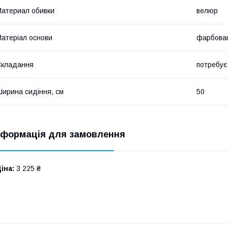
атериал обивки
велюр
атеріал основи
фарбова
Складання
потребує
ирина сидіння, см
50
нформація для замовлення
іна:
3 225 ₴