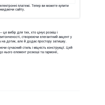
 електронні платежі. Тепер ви можете купити
окидаючи сайту.
це вибір для тих, хто цінує розкіш і
 витонченості, створюючи елегантний акцент у
а на дотик, але й додає простору затишку.
чи сучасний стиль і міцність конструкції. Цей
о нього елемент розкоші та гармонії,