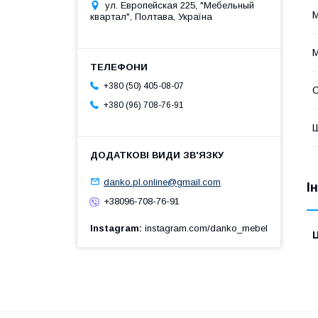
ул. Европейская 225, "Мебельный
М
квартал", Полтава, Україна
М
+380 (50) 405-08-07
+380 (96) 708-76-91
Ш
danko.pl.online@gmail.com
І
+38096-708-76-91
Instagram
instagram.com/danko_mebel
Ц