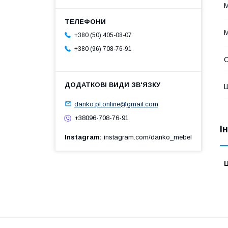
М
М
+380 (50) 405-08-07
+380 (96) 708-76-91
Ш
danko.pl.online@gmail.com
+38096-708-76-91
І
Instagram
instagram.com/danko_mebel
Ц