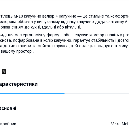
тілець M-10 капучино велюр + капучино — це стильне та комфортне
елюрова оббивка у вишуканому відтінку капучино додає затишку й 
оповненням до кухні, їдальні або вітальні.
идіння має ергономічну форму, забезпечуючи комфорт навіть у ра
снова, пофарбована в колір капучино, гарантує стабільність і довг
а дотик тканини та стійкого каркаса, цей стілець поєднує естетик
 вашому просторі.
арактеристики
Основні
иробник
Vetro Meb