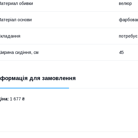
атериал обивки
велюр
атеріал основи
фарбова
Складання
потребує
ирина сидіння, см
45
нформація для замовлення
іна:
1 677 ₴