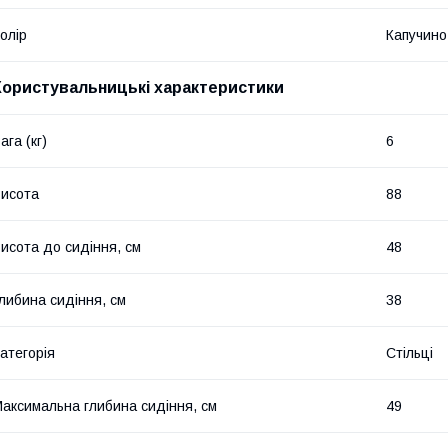
олір
Капучино
Користувальницькі характеристики
ага (кг)
6
исота
88
исота до сидіння, см
48
либина сидіння, см
38
атегорія
Стільці
аксимальна глибина сидіння, см
49