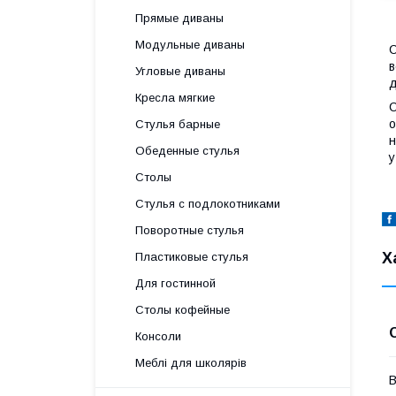
Прямые диваны
Модульные диваны
С
в
Угловые диваны
д
Кресла мягкие
С
о
Стулья барные
н
Обеденные стулья
у
Столы
Стулья с подлокотниками
Поворотные стулья
Х
Пластиковые стулья
Для гостинной
Столы кофейные
Консоли
Меблі для школярів
В