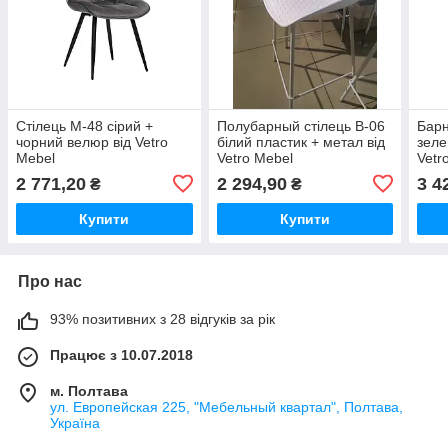
Стілець М-48 сірий +
Полубарный стілець В-06
Барн
чорний велюр від Vetro
білий пластик + метал від
зеле
Mebel
Vetro Mebel
Vetr
підл
2 771,20
2 294,90
3 4
₴
₴
Купити
Купити
Про нас
93% позитивних з 28 відгуків за рік
Працює з 10.07.2018
м. Полтава
ул. Европейская 225, "Мебельный квартал", Полтава,
Україна