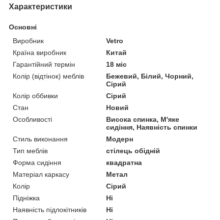
Характеристики
Основні
Виробник
Vetro
Країна виробник
Китай
Гарантійний термін
18 міс
Колір (відтінок) меблів
Бежевий, Білий, Чорний,
Сірий
Колір оббивки
Сірий
Стан
Новий
Особливості
Висока спинка, М'яке
сидіння, Наявність спинки
Стиль виконання
Модерн
Тип меблів
стілець обідній
Форма сидіння
квадратна
Матеріал каркасу
Метал
Колір
Сірий
Підніжка
Ні
Наявність підлокітників
Ні