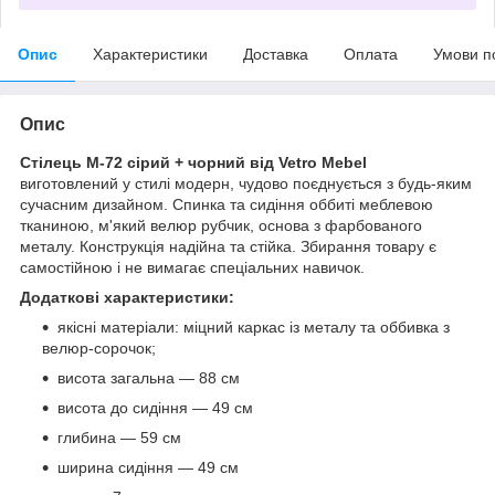
Опис
Характеристики
Доставка
Оплата
Умови п
Опис
Стілець М-72 сірий + чорний від Vetro Mebel
виготовлений у стилі модерн, чудово поєднується з будь-яким
сучасним дизайном. Спинка та сидіння оббиті меблевою
тканиною, м'який велюр рубчик, основа з фарбованого
металу. Конструкція надійна та стійка. Збирання товару є
самостійною і не вимагає спеціальних навичок.
Додаткові характеристики:
якісні матеріали: міцний каркас із металу та оббивка з
велюр-сорочок;
висота загальна — 88 см
висота до сидіння — 49 см
глибина — 59 см
ширина сидіння — 49 см