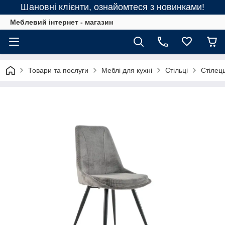
Шановні клієнти, ознайомтеся з новинками!
Меблевий інтернет - магазин
Товари та послуги
Меблі для кухні
Стільці
Стілець