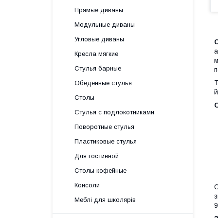
Прямые диваны
Модульные диваны
Угловые диваны
С
а
Кресла мягкие
м
Стулья барные
п
Т
Обеденные стулья
й
Столы
Стулья с подлокотниками
Поворотные стулья
Пластиковые стулья
Для гостинной
Столы кофейные
Консоли
О
з
Меблі для школярів
9