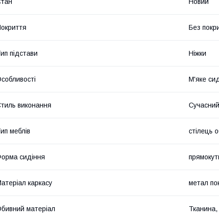
Стан
Новий
окриття
Без покр
ип підстави
Ніжки
собливості
М'яке сид
тиль виконання
Сучасни
ип меблів
стілець о
орма сидіння
прямокут
атеріал каркасу
метал по
бивний матеріал
Тканина,