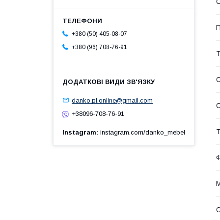
П
+380 (50) 405-08-07
+380 (96) 708-76-91
Т
О
danko.pl.online@gmail.com
С
+38096-708-76-91
Т
Instagram
instagram.com/danko_mebel
Ф
М
О