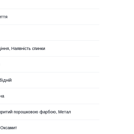
иття
іння, Наявність спинки
й
бідній
на
критий порошковою фарбою, Метал
 Оксамит