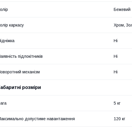
олір
Бежевий
олір каркасу
Хром, Зо
ідніжка
Ні
аявність підлокітників
Ні
оворотний механізм
Ні
Габаритні розміри
ага
5 кг
аксимально допустиме навантаження
120 кг