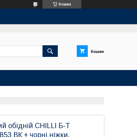
Кошик
Кошик
ий обідній CHILLI Б-Т
53 ВК + чорні ніжки.