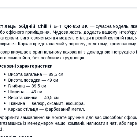
тілець обідній Chilli \ Б-Т QR-853 BK
— сучасна модель, яка 
бо офісного приміщення. Чудова якість, додасть вашому інтер'єру 
атеріали, виготовляється ця модель стільця в різній колірній гамі, я
окриття. Каркас представлений у чорному, золотому, хромованому
овар вирушає в оригінальному пакованні з докладною інструкцією 
ого самостійно, без особливих труднощів.
Основні характеристики
Висота загальна — 89,5 см
Висота посадки — 49 см
Глибина — 39,5 см
Ширина — 43 см
Висота спинки — 40,5 см
Тканина — велюр, оксамит, екошкіра.
Каркас стільця — фарбований метал.
формити замовлення ви можете зручним для вас способом: оформ
в'язавшись із менеджером нашої компанії, написати в чат, або п
1.