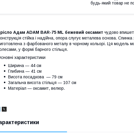
будь-який товар не п
Крісло Адам ADAM BAR-75 ML бежевий оксамит
чудово впишеть
онструкція стійка і надійна, опора слугує металева основа. Спинка
иготовлена з фарбованого металу в чорному кольорі. Ця модель мож
олесами, у формі барного стільця.
сновні характеристики
Ширина — 44 см
Глибина — 41 см
Висота посадкова — 79 см
Загальна висота стільця — 107 см
Матеріал — оксамит, велюр.
арактеристики