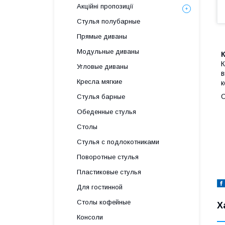
Акційні пропозиції
Стулья полубарные
Прямые диваны
Модульные диваны
К
Угловые диваны
в
Кресла мягкие
к
О
Стулья барные
Обеденные стулья
Столы
Стулья с подлокотниками
Поворотные стулья
Пластиковые стулья
Для гостинной
Столы кофейные
Х
Консоли