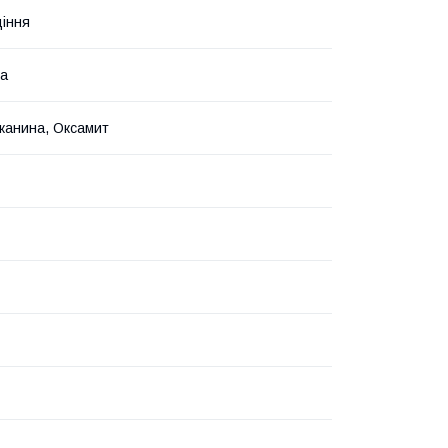
діння
на
канина, Оксамит