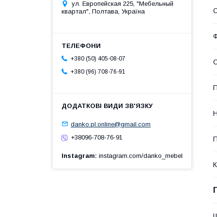
ул. Европейская 225, "Мебельный
О
квартал", Полтава, Україна
Ф
+380 (50) 405-08-07
О
+380 (96) 708-76-91
П
Н
danko.pl.online@gmail.com
+38096-708-76-91
П
Instagram
instagram.com/danko_mebel
К