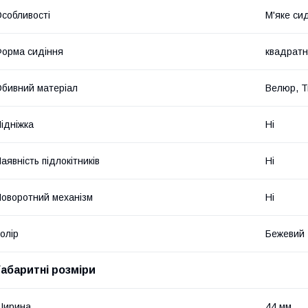
собливості
М'яке си
орма сидіння
квадрат
бивний матеріал
Велюр, Т
ідніжка
Ні
аявність підлокітників
Ні
оворотний механізм
Ні
олір
Бежевий
Габаритні розміри
Ширина
44 мм