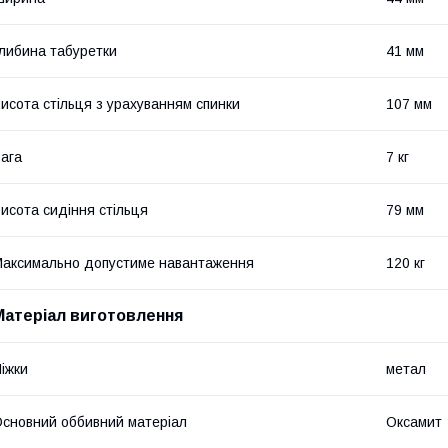
либина табуретки
41 мм
исота стільця з урахуванням спинки
107 мм
ага
7 кг
исота сидіння стільця
79 мм
аксимально допустиме навантаження
120 кг
Матеріал виготовлення
іжки
метал
сновний оббивний матеріал
Оксамит