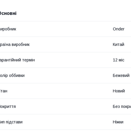
Основні
иробник
Onder
раїна виробник
Китай
арантійний термін
12 міс
олір оббивки
Бежевий
Стан
Новий
окриття
Без покр
ип підстави
Ніжки