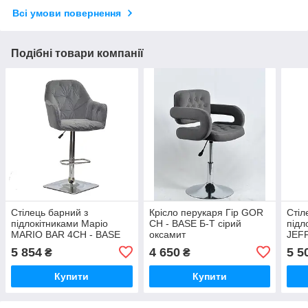
Всі умови повернення
Подібні товари компанії
Стілець барний з
Крісло перукаря Гір GOR
Стіл
підлокітниками Маріо
CH - BASE Б-Т сірий
підл
MARIO BAR 4CH - BASE
оксамит
JEFF
сірий оксамит
зеле
5 854
4 650
5 5
₴
₴
Купити
Купити