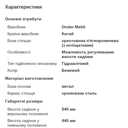
Характеристики
Основні атрибути
Виробник
Onder Mebli
Країна виробник
Китай
База стільця
хрестовина п'ятипроменева
(з коліщатками)
Особливості
Можливість регулювання
висоти сидіння
Тип підйомного механізму
Гідравлічний
Колір
Бежевий
Матеріал виготовлення
База-основа
метал
Каркас стільця
хромована сталь
Габаритні розміри
Висота сидіння у
540 мм
верхньому положенні
Висота сидіння у
440 мм
нижньому положенні