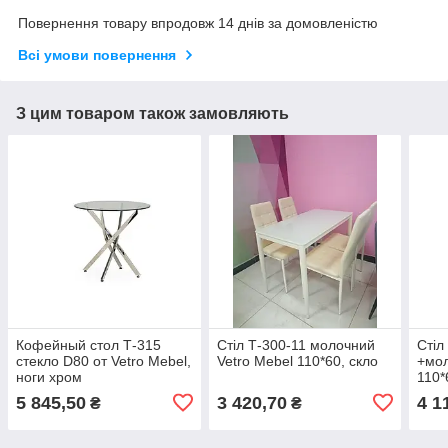
Повернення товару впродовж 14 днів за домовленістю
Всі умови повернення
З цим товаром також замовляють
Кофейный стол Т-315
Стіл Т-300-11 молочний
Стіл
стекло D80 от Vetro Mebel,
Vetro Mebel 110*60, скло
+мол
ноги хром
110*
5 845,50
3 420,70
4 1
₴
₴