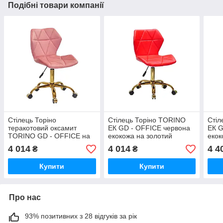
Подібні товари компанії
Стілець Торіно
Стілець Торіно TORINO
Стіл
теракотовий оксамит
ЕК GD - OFFICE червона
ЕК G
TORINO GD - OFFICE на
екокожа на золотий
екок
золотий хрестовині
хрестовині
хрес
4 014
4 014
4 4
₴
₴
Купити
Купити
Про нас
93% позитивних з 28 відгуків за рік