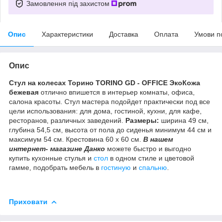
Замовлення під захистом
Опис
Характеристики
Доставка
Оплата
Умови п
Опис
Стул на колесах Торино TORINO GD - OFFICE ЭкоКожа
бежевая
отлично впишется в интерьер комнаты, офиса,
салона красоты. Стул мастера подойдет практически под все
цели использования: для дома, гостиной, кухни, для кафе,
ресторанов, различных заведений.
Размеры:
ширина 49 см,
глубина 54,5 см, высота от пола до сиденья минимум 44 см и
максимум 54 см. Крестовина 60 х 60 см.
В нашем
интернет- магазине Данко
можете быстро и выгодно
купить кухонные стулья и
стол
в одном стиле и цветовой
гамме, подобрать мебель в
гостиную
и
спальню
.
Приховати