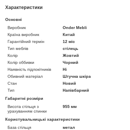
Характеристики
Основні
Виробник
Onder Mebli
Країна виробник
Китай
Гарантійний термін
12 міс
Тип меблів
стілець
Колір
Жовтий
Колір оббивки
Чорний
Наявність підлокітників
Ні
Обивний матеріал
Штучна шкіра
Стан
Новий
Тип
Напівбарний
Габаритні розміри
Висота стільця з
955 мм
урахуванням спинки
Користувальницькі характеристики
База стільця
метал