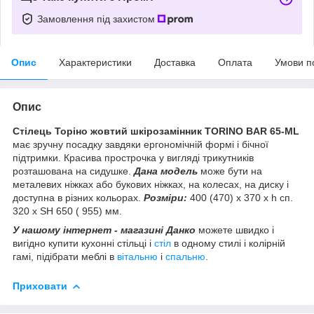
Замовлення під захистом
Опис
Характеристики
Доставка
Оплата
Умови п
Опис
Стілець Торіно жовтий шкірозамінник TORINO BAR 65-ML
має зручну посадку завдяки ергономічній формі і бічної
підтримки. Красива прострочка у вигляді трикутників
розташована на сидушке.
Дана модель
може бути на
металевих ніжках або букових ніжках, на колесах, на диску і
доступна в різних кольорах.
Розміри:
400 (470) x 370 х h сп.
320 x SH 650 ( 955) мм.
У нашому інтернет - магазині Данко
можете швидко і
вигідно купити кухонні стільці і
стіл
в одному стилі і колірній
гамі, підібрати меблі в
вітальню
і
спальню
.
Приховати