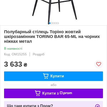
Полубарный стілець Торіно жовтий
шкірозамінник TORINO BAR 65-ML на чорних
ніжках метал
В наявності
Код: ОМ15255
Роздріб
3 633
₴
Купити
або
Купити з
Що таке купити з Пром?