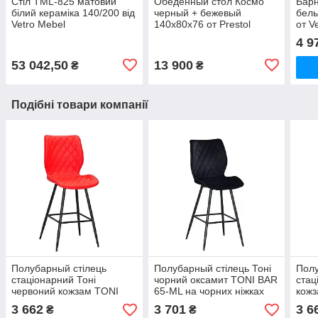
Стіл TML-825 матовий
Обеденный стол Космо
Бар
білий кераміка 140/200 від
черный + бежевый
белы
Vetro Mebel
140x80x76 от Prestol
от V
4 9
53 042,50
13 900
₴
₴
Подібні товари компанії
Полубарный стілець
Полубарный стілець Тоні
Полу
стаціонарний Тоні
чорний оксамит TONI BAR
стац
червоний кожзам TONI
65-ML на чорних ніжках
кожз
BAR 65-ML на чорних
метал
на ч
3 662
3 701
3 6
₴
₴
ніжках метал