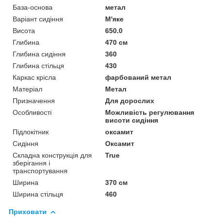
База-основа
метал
Варіант сидіння
М'яке
Висота
650.0
Глибина
470 см
Глибина сидіння
360
Глибина стільця
430
Каркас крісла
фарбований метал
Матеріал
Метал
Призначення
Для дорослих
Особливості
Можливість регулювання
висоти сидіння
Підлокітник
оксамит
Сидіння
Оксамит
Складна конструкція для
True
зберігання і
транспортування
Ширина
370 см
Ширина стільця
460
Приховати