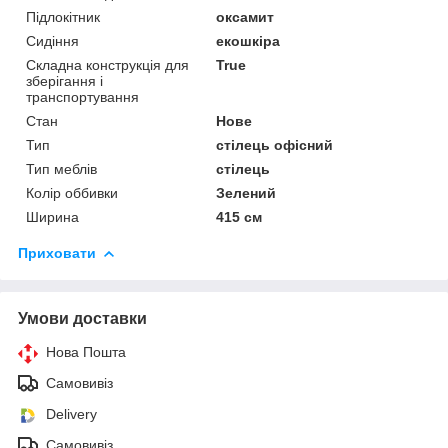
Підлокітник
оксамит
Сидіння
екошкіра
Складна конструкція для
True
зберігання і
транспортування
Стан
Нове
Тип
стілець офісний
Тип меблів
стілець
Колір оббивки
Зелений
Ширина
415 см
Приховати
Умови доставки
Нова Пошта
Самовивіз
Delivery
Самовивіз