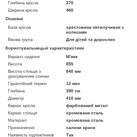
Глибина крісла
370
Ширина крісла
460
Основні
База крісла
хрестовина пятилучивая з
колесами
Вікова група
Для дітей та дорослих
Користувальницькі характеристики
Варіант сидіння
М'яке
Висота
855
Висота стільця з
840 мм
урахуванням спинки
Гарантійний термін
12 мес
Глибина
390 см
Діаметр
410 мм
Каркас крісла
фарбований метал
Каркас стільця
хромована сталь
Матеріал
хромована сталь
Призначення
салони краси
Наявність підлокітників
Так