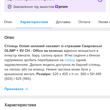
Замовлення під захистом
Опис
Характеристики
Доставка
Оплата
Умови 
Опис
Стілець Олімп зелений оксамит зі стразами Сваровські
OLIMP + SV СН - Office на колесах
відмінно впишеться в
інтер'єр кімнати, бару, салону краси. М'які сидіння з бічною
підтримкою зробить перебування на
стільці
одним
задоволенням. Дананя модель доступна як барний стілець,
на лапках або на млинці. Нижня частина може бути у
крашенном металі.
Розміри:
520 х 405 х h сп. 360 x SH 495
(820) / 625 (965).
Приховати
Характеристики