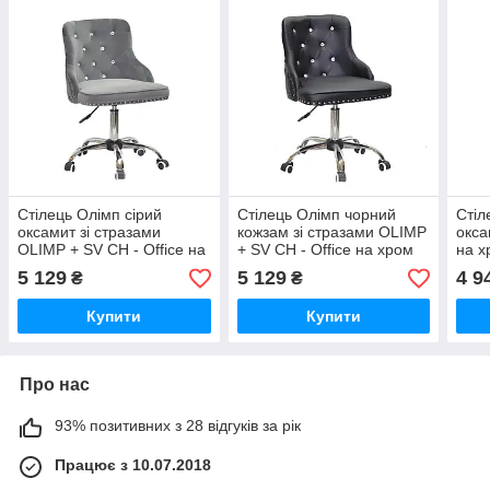
Стілець Олімп сірий
Стілець Олімп чорний
Стіл
оксамит зі стразами
кожзам зі стразами OLIMP
окса
OLIMP + SV CH - Office на
+ SV CH - Office на хром
на х
хром хрестовині з
хрестовині з колесами
кол
5 129
5 129
4 9
₴
₴
колесами
Купити
Купити
Про нас
93% позитивних з 28 відгуків за рік
Працює з 10.07.2018