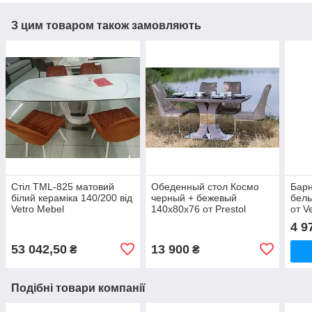
З цим товаром також замовляють
Стіл TML-825 матовий
Обеденный стол Космо
Бар
білий кераміка 140/200 від
черный + бежевый
белы
Vetro Mebel
140x80x76 от Prestol
от V
4 9
53 042,50
13 900
₴
₴
Подібні товари компанії