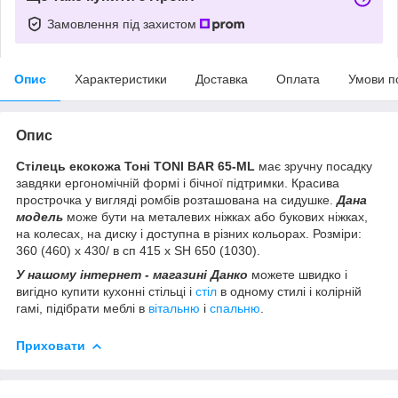
Замовлення під захистом
Опис
Характеристики
Доставка
Оплата
Умови п
Опис
Стілець екокожа Тоні TONI BAR 65-ML
має зручну посадку
завдяки ергономічній формі і бічної підтримки. Красива
прострочка у вигляді ромбів розташована на сидушке.
Дана
модель
може бути на металевих ніжках або букових ніжках,
на колесах, на диску і доступна в різних кольорах. Розміри:
360 (460) х 430/ в сп 415 x SH 650 (1030).
У нашому інтернет - магазині Данко
можете швидко і
вигідно купити кухонні стільці і
стіл
в одному стилі і колірній
гамі, підібрати меблі в
вітальню
і
спальню
.
Приховати