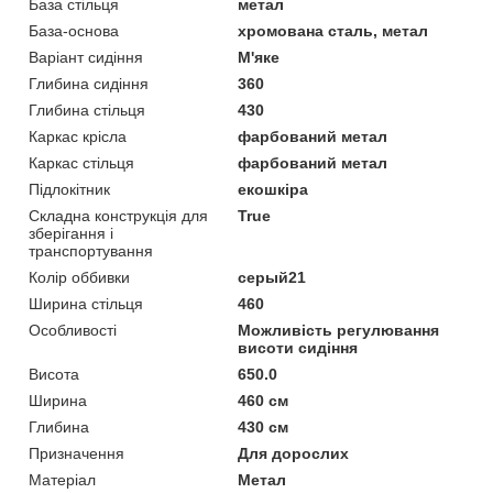
База стільця
метал
База-основа
хромована сталь, метал
Варіант сидіння
М'яке
Глибина сидіння
360
Глибина стільця
430
Каркас крісла
фарбований метал
Каркас стільця
фарбований метал
Підлокітник
екошкіра
Складна конструкція для
True
зберігання і
транспортування
Колір оббивки
серый21
Ширина стільця
460
Особливості
Можливість регулювання
висоти сидіння
Висота
650.0
Ширина
460 см
Глибина
430 см
Призначення
Для дорослих
Матеріал
Метал