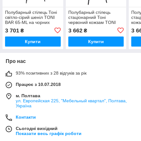
Полубарный стілець Тоні
Полубарный стілець
Полу
світло-сірий шеніл TONI
стаціонарний Тоні
стац
BAR 65-ML на чорних
червоний кожзам TONI
кожз
ніжках метал
BAR 65-ML на чорних
на ч
3 701
3 662
3 6
₴
₴
ніжках метал
Купити
Купити
Про нас
93% позитивних з 28 відгуків за рік
Працює з 10.07.2018
м. Полтава
ул. Европейская 225, "Мебельный квартал", Полтава,
Україна
Контакти
Сьогодні вихідний
Показати весь графік роботи