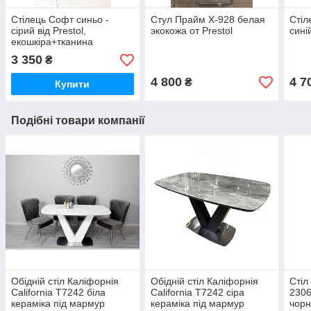
Стілець Софт синьо -
Стул Прайм X-928 белая
Стіл
сірий від Prestol,
экокожа от Prestol
сині
екошкіра+тканина
3 350
₴
4 800
4 7
₴
Купити
Подібні товари компанії
Обідній стіл Каліфорнія
Обідній стіл Каліфорнія
Стіл
California T7242 біла
California T7242 сіра
2306
кераміка під мармур
кераміка під мармур
чорн