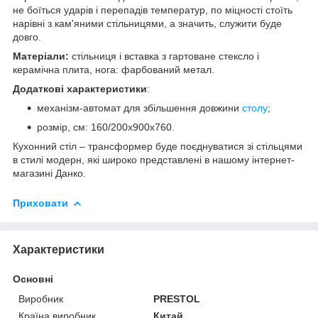
не боїться ударів і перепадів температур, по міцності стоїть
нарівні з кам'яними стільницями, а значить, служити буде
довго.
Матеріали:
стільниця і вставка з гартоване стексло і
керамічна плита, нога: фарбований метал.
Додаткові характеристики
:
механізм-автомат для збільшення довжини
столу
;
розмір, см: 160/200x900x760.
Кухонний стіл – трансформер буде поєднуватися зі стільцями
в стилі модерн, які широко представлені в нашому інтернет-
магазині Данко.
Приховати
Характеристики
Основні
Виробник
PRESTOL
Країна виробник
Китай