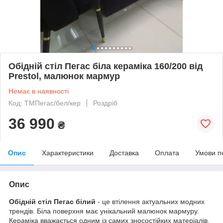
Обідній стіл Пегас біла кераміка 160/200 від
Prestol, малюнок мармур
Немає в наявності
Код: ТМПегас/бел/кер
Роздріб
36 990
₴
Опис
Характеристики
Доставка
Оплата
Умови п
Опис
Обідній стіл Пегас білий
- це втілення актуальних модних
трендів. Біла поверхня має унікальний малюнок мармуру.
Кераміка вважається одним із самих зносостійких матеріалів,