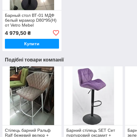
Барный стол ВТ-01 МДФ
белый мрамор D80*95(H)
от Vetro Mebel
4 979,50
₴
Купити
Подібні товари компанії
Стілець барний Ральф
Барний стілець SET Сет
Барн
Ralf бежевий велюр +
пурпуровий оксамит +
зеле