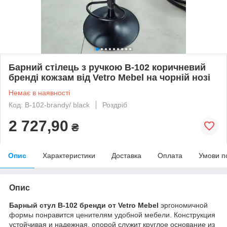
Барний стілець з ручкою B-102 коричневий
бренді кожзам від Vetro Mebel на чорній нозі
Немає в наявності
Код: B-102-brandy/ black
Роздріб
2 727,90
₴
Опис
Характеристики
Доставка
Оплата
Умови п
Опис
Барный стул B-102 бренди от Vetro Mebel
эргономичной
формы понравится ценителям удобной мебели. Конструкция
устойчивая и надежная, опорой служит круглое основание из