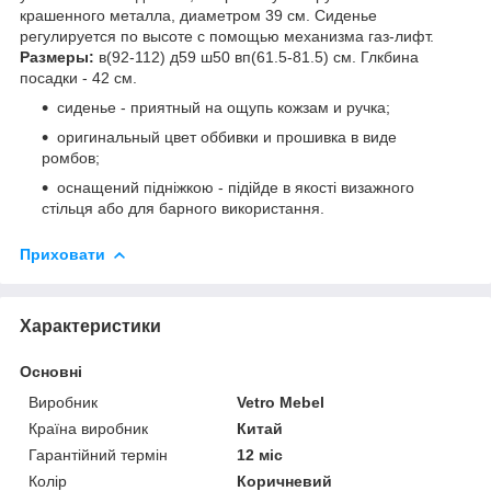
крашенного металла, диаметром 39 см. Сиденье
регулируется по высоте с помощью механизма газ-лифт.
Размеры:
в(92-112) д59 ш50 вп(61.5-81.5) см. Глкбина
посадки - 42 см.
сиденье - приятный на ощупь кожзам и ручка;
оригинальный цвет оббивки и прошивка в виде
ромбов;
оснащений підніжкою - підійде в якості визажного
стільця або для барного використання.
Приховати
Характеристики
Основні
Виробник
Vetro Mebel
Країна виробник
Китай
Гарантійний термін
12 міс
Колір
Коричневий