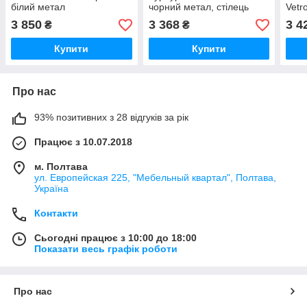
білий метал
чорний метал, стілець
Vetr
візажиста
підл
3 850
3 368
3 4
₴
₴
Купити
Купити
Про нас
93% позитивних з 28 відгуків за рік
Працює з 10.07.2018
м. Полтава
ул. Европейская 225, "Мебельный квартал", Полтава,
Україна
Контакти
Сьогодні працює з 10:00 до 18:00
Показати весь графік роботи
Про нас