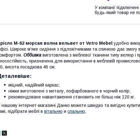
У компанії підключені
будь-який товар не п
рісло М-62
морсая волна вельвет от Vetro Mebel
удобно
вико
фісі. Широке м'яке сидіння з підлокітниками та спинкою дає змогу
комфортом.
Оббивка
виготовлена з меблевої тканини типу велюр і п
носостійкість, призначена для використання в меблевій промислово
0, висота посадкова 46 см.
Деталевіше:
міцний, надійний каркас;
ніжки виготовлені з металу, пофарбованого в чорний колір;
рекомендоване навантаження становить не більш ніж 120 кг.
 нашому інтернет-магазині Данко можете швидко та вигідно купити 
амі, підібрати меблі в
вітальню
и
спальню
.