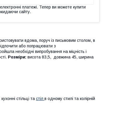
 електронні платежі. Тепер ви можете купити
окидаючи сайту.
ристовувати вдома, поруч із письмовим столом, в
 відпочити або попрацювати з
ройшла необхідні випробування на міцність і
сті.
Розміри:
висота 83,5, довжина 45, ширина
кухонні стільці та
стіл
в одному стилі та колірній