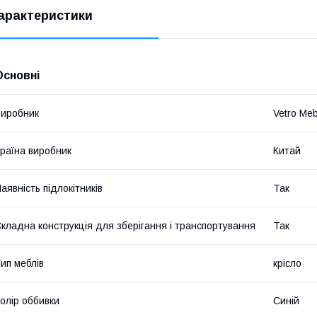
арактеристики
Основні
иробник
Vetro Meb
раїна виробник
Китай
аявність підлокітників
Так
кладна конструкція для зберігання і транспортування
Так
ип меблів
крісло
олір оббивки
Синій