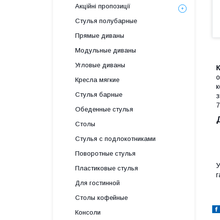
Акційні пропозиції
Стулья полубарные
Прямые диваны
Модульные диваны
Угловые диваны
К
о
Кресла мягкие
Стулья барные
з
7
Обеденные стулья
Столы
Стулья с подлокотниками
Поворотные стулья
У
Пластиковые стулья
г
Для гостинной
Столы кофейные
Консоли