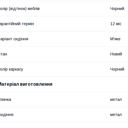
олір (відтінок) меблів
Чорний
арантійний термін
12 міс
аріант сидіння
М'яке
Стан
Новий
олір каркасу
Чорний
Матеріал виготовлення
пинка
метал
идіння
метал