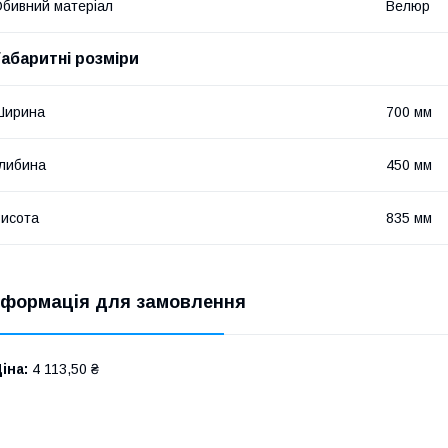
бивний матеріал
Велюр
Габаритні розміри
Ширина
700 мм
либина
450 мм
исота
835 мм
нформація для замовлення
іна:
4 113,50 ₴