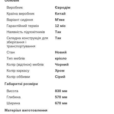
Основні
Виробник
Євродім
Країна виробник
Китай
Варіант сидіння
М'яке
Гарантійний термін
12 міс
Наявність підлокітників
Так
Складна конструкція для
Так
зберігання і
транспортування
Стан
Новий
Тип меблів
крісло
Колір (відтінок) меблів
Чорний
Колір каркасу
Хром
Колір оббивки
Сірий
Габаритні розміри
Висота
830 мм
Глибина
570 мм
Ширина
670 мм
Матеріал виготовлення