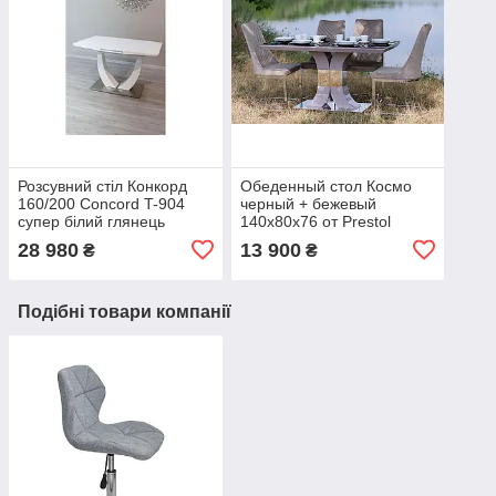
Розсувний стіл Конкорд
Обеденный стол Космо
160/200 Concord T-904
черный + бежевый
супер білий глянець
140x80x76 от Prestol
28 980
13 900
₴
₴
Подібні товари компанії