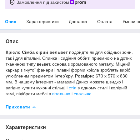
Замовлення під захистом
Опис
Характеристики
Доставка
Оплата
Умови п
Опис
Крісло Сімба сірий вельвет
подойдте як для обідньої зони,
так і для вітальні. Спинка і сидіння оббиті приємною на дотик
тканиною типу веьвет, основа з хромованого металу. Міцний
каркар з гнутої фанери і плавні форми крісла зроблять виріб
улюбленим предметом інтер'єру.
Розміри:
670 х 570 х 830
мм. В нашому інтернет - магазині Данко можете швидко і
вигідно купити кухонні стільці і
стіл
в одному стилі і колірній
гамі, підібрати меблі в
вітальню
і
спальню
.
Приховати
Характеристики