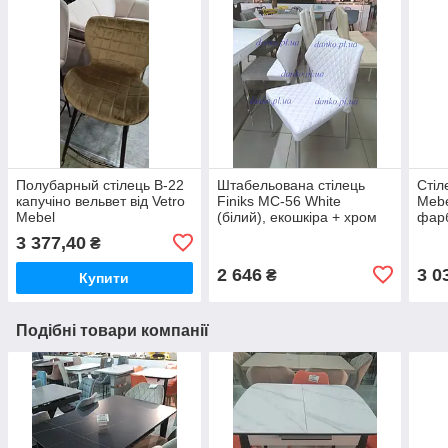
Полубарный стілець В-22
Штабельована стілець
Стіл
капучіно вельвет від Vetro
Finiks MC-56 White
Mebe
Mebel
(білий), екошкіра + хром
фар
3 377,40
₴
2 646
3 0
₴
Купити
Подібні товари компанії