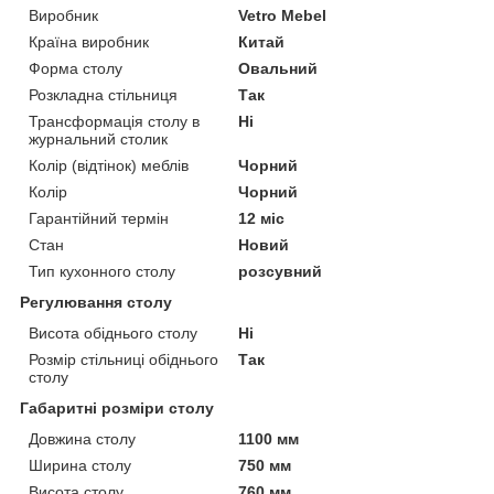
Виробник
Vetro Mebel
Країна виробник
Китай
Форма столу
Овальний
Розкладна стільниця
Так
Трансформація столу в
Ні
журнальний столик
Колір (відтінок) меблів
Чорний
Колір
Чорний
Гарантійний термін
12 міс
Стан
Новий
Тип кухонного столу
розсувний
Регулювання столу
Висота обіднього столу
Ні
Розмір стільниці обіднього
Так
столу
Габаритні розміри столу
Довжина столу
1100 мм
Ширина столу
750 мм
Висота столу
760 мм