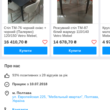
Стіл TM-76 чорний онікс +
Розсувний стіл TM-87
Круг
чорний (Палермо)
білий мармур 110/140
мато
120/150 Vetro Mebel,
Vetro Mebel
Mebe
механізм-автомат
16 410,70
14 678,70
4 9
₴
₴
Купити
Купити
Про нас
93% позитивних з 28 відгуків за рік
Працює з 10.07.2018
м. Полтава
ул. Европейская 225, "Мебельный квартал", Полтава,
Україна
Контакти