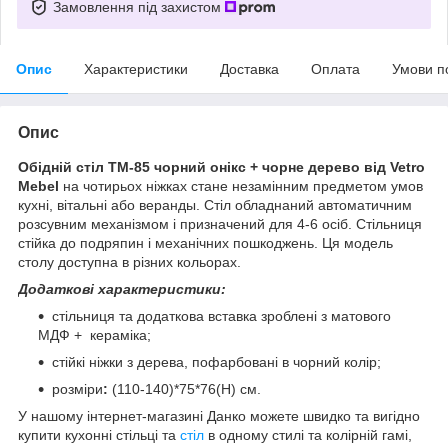
Замовлення під захистом
Опис
Характеристики
Доставка
Оплата
Умови п
Опис
Обідній стіл TM-85 чорний онікс + чорне дерево від Vetro
Mebel
на чотирьох ніжках стане незамінним предметом умов
кухні, вітальні або веранды. Стіл обладнаний автоматичним
розсувним механізмом і призначений для 4-6 осіб. Стільниця
стійка до подряпин і механічних пошкоджень. Ця модель
столу доступна в різних кольорах.
Додаткові характеристики:
стільниця та додаткова вставка зроблені з матового
МДФ + кераміка;
стійкі ніжки з дерева, пофарбовані в чорний колір;
розміри
:
(110-140)*75*76(Н) см.
У нашому інтернет-магазині Данко можете швидко та вигідно
купити кухонні стільці та
стіл
в одному стилі та колірній гамі,