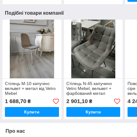
Подібні товари компанії
Стілець M-10 капучіно
Стілець N-45 капучино
Пово
вельвет + метал від Vetro
Vetro Mebel, вельвет +
сіре
Mebel
фарбований метал
вель
1 688,70
2 901,10
4 2
₴
₴
Купити
Купити
Про нас