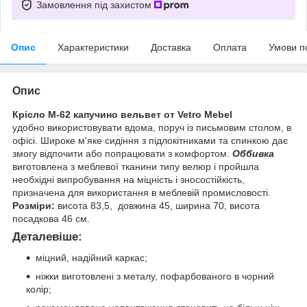
Замовлення під захистом
Опис
Характеристики
Доставка
Оплата
Умови п
Опис
Крісло М-62
капучино вельвет от Vetro Mebel
удобно
використовувати вдома, поруч із письмовим столом, в
офісі. Широке м'яке сидіння з підлокітниками та спинкою дає
змогу відпочити або попрацювати з комфортом.
Оббивка
виготовлена з меблевої тканини типу велюр і пройшла
необхідні випробування на міцність і зносостійкість,
призначена для використання в меблевій промисловості.
Розміри:
висота 83,5, довжина 45, ширина 70, висота
посадкова 46 см.
Деталевіше:
міцний, надійний каркас;
ніжки виготовлені з металу, пофарбованого в чорний
колір;