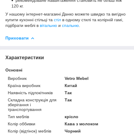
рекомендоване навантаження становить не більш ніж
120 кг.
У нашому інтернет-магазині Данко можете швидко та вигідно
купити кухонні стільці та
стіл
в одному стилі та колірній гамі,
підібрати меблі в
вітальню
и
спальню
.
Приховати
Характеристики
Основні
Виробник
Vetro Mebel
Країна виробник
Китай
Наявність підлокітників
Так
Складна конструкція для
Так
зберігання і
транспортування
Тип меблів
крісло
Колір оббивки
Кава з молоком
Колір (відтінок) меблів
Чорний