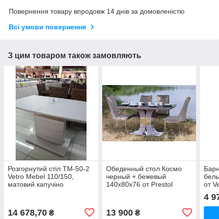
Повернення товару впродовж 14 днів за домовленістю
Всі умови повернення
З цим товаром також замовляють
Розгорнутий стіл TM-50-2
Обеденный стол Космо
Бар
Vetro Mebel 110/150,
черный + бежевый
белы
матовий капучіно
140x80x76 от Prestol
от V
4 9
14 678,70
13 900
₴
₴