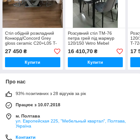
Стіл обідній розкладний
Розсувний стіл TM-76
Розс
Конкорд/Concord Grey
петра грей під мармур
120/
gloss ceramic C20+L05 T-
120/150 Vetro Mebel
T-72
904
27 450
16 410,70
17 
₴
₴
Купити
Купити
Про нас
93% позитивних з 28 відгуків за рік
Працює з 10.07.2018
м. Полтава
ул. Европейская 225, "Мебельный квартал", Полтава,
Україна
Контакти