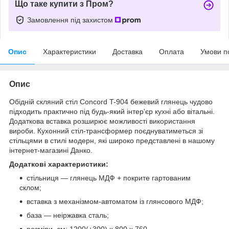
Що таке купити з Пром?
Замовлення під захистом
Опис
Характеристики
Доставка
Оплата
Умови п
Опис
Обідній скляний стіл Concord T-904 бежевий глянець чудово
підходить практично під будь-який інтер'єр кухні або вітальні.
Додаткова вставка розширює можливості використання
вироби. Кухонний стіл-трансформер поєднуватиметься зі
стільцями в стилі модерн, які широко представлені в нашому
інтернет-магазині Данко.
Додаткові характеристики:
стільниця — глянець МДФ + покрите гартованим
склом;
вставка з механізмом-автоматом із глянсового МДФ;
база — неіржавка сталь;
розміри, см:
1200(+300) x 800 x 760.