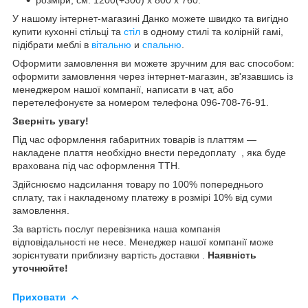
У нашому інтернет-магазині Данко можете швидко та вигідно
купити кухонні стільці та
стіл
в одному стилі та колірній гамі,
підібрати меблі в
вітальню
и
спальню
.
Оформити замовлення ви можете зручним для вас способом:
оформити замовлення через інтернет-магазин, зв'язавшись із
менеджером нашої компанії, написати в чат, або
перетелефонуєте за номером телефона 096-708-76-91.
Зверніть увагу!
Під час оформлення габаритних товарів із платтям —
накладене плаття необхідно внести передоплату
, яка буде
врахована під час оформлення ТТН.
Здійснюємо надсилання товару по 100% попереднього
сплату, так і накладеному платежу в розмірі 10% від суми
замовлення.
За вартість послуг перевізника наша компанія
відповідальності не несе. Менеджер нашої компанії може
зорієнтувати приблизну вартість доставки .
Наявність
уточнюйте!
Приховати