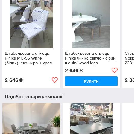
Штабельована стілець
Штабельована стілець
Стіл
Finiks MC-56 White
Finiks Фінікс світло - сірий,
мокк
(білий), екошкіра + хром
шеніл/ wood legs
223
2 646
₴
2 646
2 3
₴
Купити
Подібні товари компанії