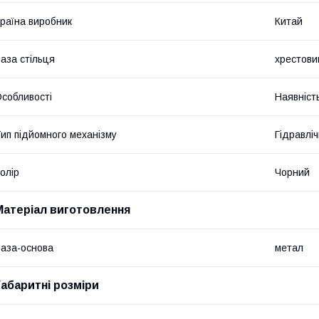
раїна виробник
Китай
аза стільця
хрестови
собливості
Наявніст
ип підйомного механізму
Гідравлі
олір
Чорний
Матеріал виготовлення
аза-основа
метал
Габаритні розміри