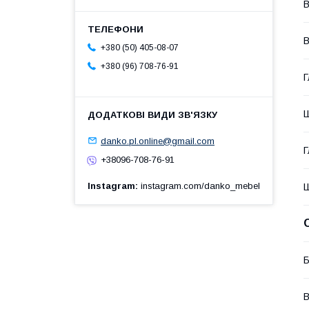
В
В
+380 (50) 405-08-07
+380 (96) 708-76-91
Г
Ш
danko.pl.online@gmail.com
Г
+38096-708-76-91
Instagram
instagram.com/danko_mebel
Ш
Б
В