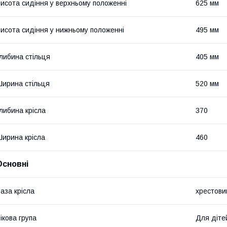
исота сидіння у верхньому положенні
625 мм
исота сидіння у нижньому положенні
495 мм
либина стільця
405 мм
ирина стільця
520 мм
либина крісла
370
ирина крісла
460
Основні
аза крісла
хрестови
ікова група
Для діте