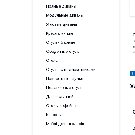
Прямые диваны
Модульные диваны
Угловые диваны
Кресла мягкие
С
с
Стулья барные
м
Обеденные стулья
Р
Столы
Стулья с подлокотниками
Поворотные стулья
Х
Пластиковые стулья
Для гостинной
Столы кофейные
Консоли
Меблі для школярів
В