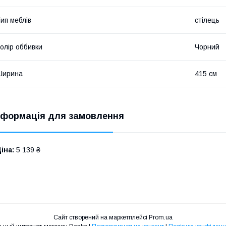
ип меблів
стілець
олір оббивки
Чорний
Ширина
415 см
нформація для замовлення
іна:
5 139 ₴
Сайт створений на маркетплейсі
Prom.ua