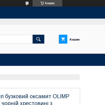
Кошик
Кошик
мп бузковий оксамит OLIMP
а чорній хрестовині з