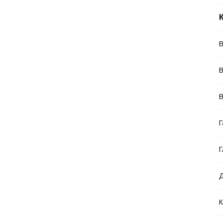
В
В
В
Г
Г
Д
К