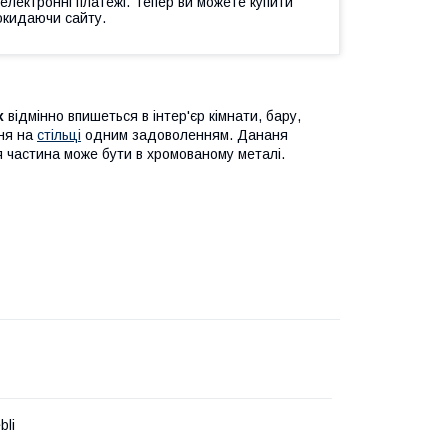
 електронні платежі. Тепер ви можете купити
окидаючи сайту.
ах
відмінно впишеться в інтер'єр кімнати, бару,
ння на
стільці
одним задоволенням. Дананя
я частина може бути в хромованому металі.
bli