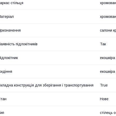
аркас стільця
хромован
атеріал
хромован
ризначення
салони к
аявність підлокітників
Так
ідлокітник
екошкіра
идіння
екошкіра
кладна конструкція для зберігання і транспортування
True
Стан
Нове
ип
стілець 