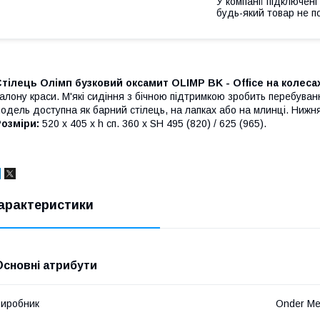
У компанії підключені
будь-який товар не п
тілець Олімп бузковий оксамит OLIMP BK - Office на колес
алону краси. М'які сидіння з бічною підтримкою зробить перебува
одель доступна як барний стілець, на лапках або на млинці. Нижн
озміри:
520 х 405 х h сп. 360 x SH 495 (820) / 625 (965).
арактеристики
Основні атрибути
иробник
Onder Me