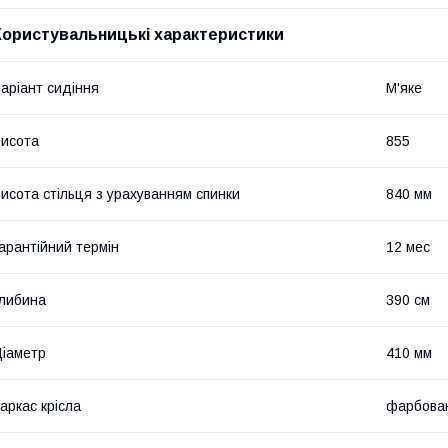
Користувальницькі характеристики
аріант сидіння
М'яке
исота
855
исота стільця з урахуванням спинки
840 мм
арантійний термін
12 мес
либина
390 см
іаметр
410 мм
аркас крісла
фарбова