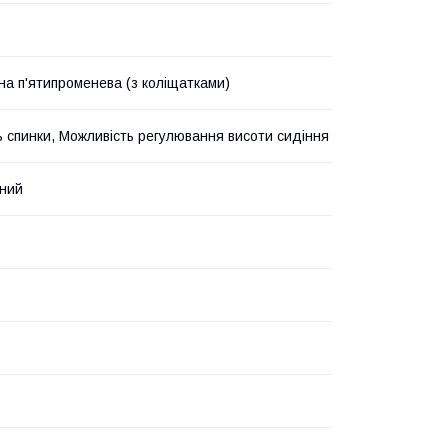
на п'ятипроменева (з коліщатками)
ь спинки, Можливість регулювання висоти сидіння
чний