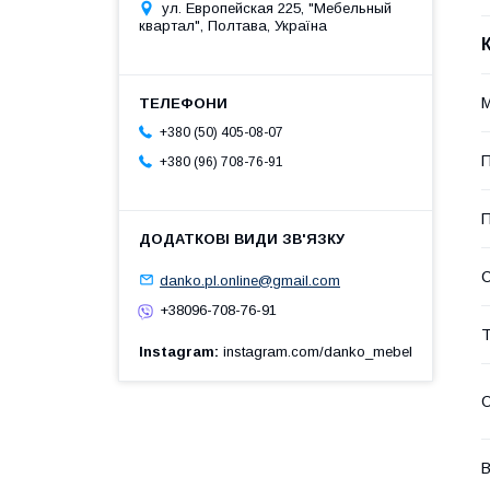
ул. Европейская 225, "Мебельный
квартал", Полтава, Україна
М
+380 (50) 405-08-07
П
+380 (96) 708-76-91
П
С
danko.pl.online@gmail.com
+38096-708-76-91
Т
Instagram
instagram.com/danko_mebel
О
В