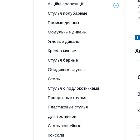
д
Акційні пропозиції
с
п
Стулья полубарные
с
Прямые диваны
Модульные диваны
Угловые диваны
Х
Кресла мягкие
Стулья барные
Обеденные стулья
Столы
Стулья с подлокотниками
В
Поворотные стулья
Пластиковые стулья
К
Для гостинной
Столы кофейные
Г
Консоли