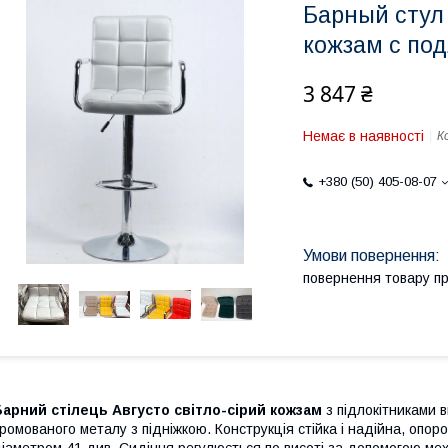
Барный стул
кожзам с по
3 847 ₴
Немає в наявності
К
+380 (50) 405-08-07
повернення товару п
арний стілець Августо світло-сірий кожзам
з підлокітниками
в
ромованого металу з підніжкою. Конструкція стійка і надійна, опор