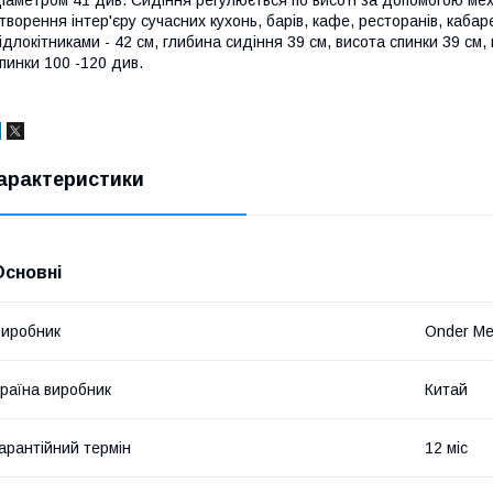
іаметром 41 див. Сидіння регулюється по висоті за допомогою меха
творення інтер'єру сучасних кухонь, барів, кафе, ресторанів, кабаре
ідлокітниками - 42 см, глибина сидіння 39 см, висота спинки 39 см,
пинки 100 -120 див.
арактеристики
Основні
иробник
Onder Me
раїна виробник
Китай
арантійний термін
12 міс