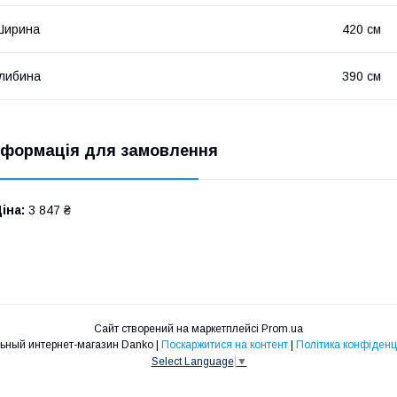
Ширина
420 см
либина
390 см
нформація для замовлення
іна:
3 847 ₴
Сайт створений на маркетплейсі
Prom.ua
Мебельный интернет-магазин Danko |
Поскаржитися на контент
|
Політика конфіденц
Select Language
▼