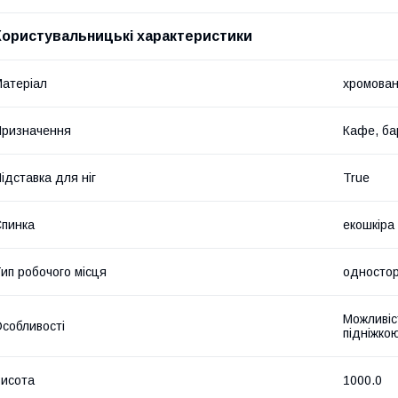
Користувальницькі характеристики
атеріал
хромован
ризначення
Кафе, ба
ідставка для ніг
True
пинка
екошкіра
ип робочого місця
односто
Можливіс
собливості
підніжко
исота
1000.0