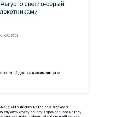
 Августо светло-серый
длокотниками
од:
ОМ10551
ротягом 14 днів
за домовленістю
иконаний з якісних матеріалів. Каркас з
ою служить круглу основу з хромованого металу,