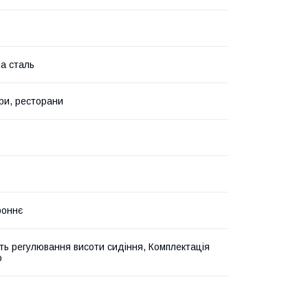
а сталь
ри, ресторани
роннє
ть регулювання висоти сидіння, Комплектація
ю