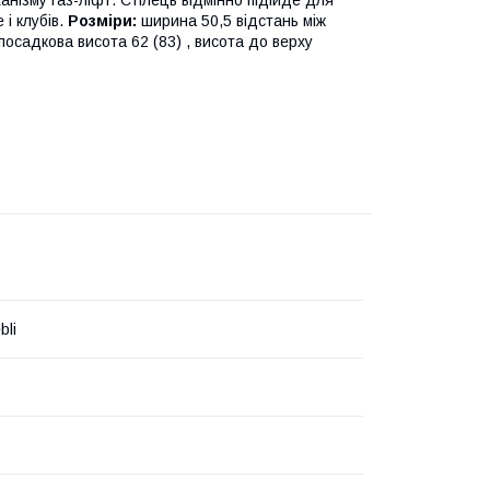
нізму газ-ліфт. Стілець відмінно підійде для
 і клубів.
Розміри:
ширина 50,5 відстань між
 посадкова висота 62 (83) , висота до верху
bli