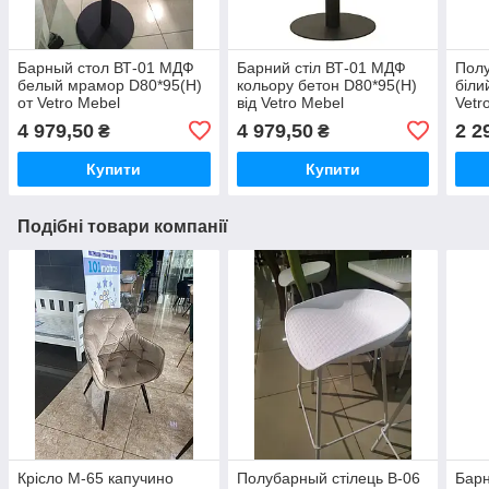
Барный стол ВТ-01 МДФ
Барний стіл ВТ-01 МДФ
Полу
белый мрамор D80*95(H)
кольору бетон D80*95(H)
біли
от Vetro Mebel
від Vetro Mebel
Vetr
4 979,50
4 979,50
2 2
₴
₴
Купити
Купити
Подібні товари компанії
Крісло М-65 капучино
Полубарный стілець В-06
Барн