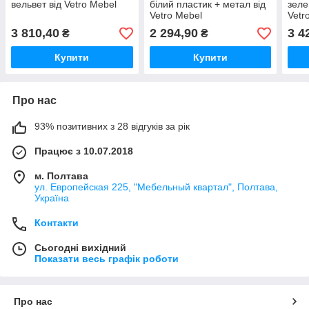
вельвет від Vetro Mebel
білий пластик + метал від
зеле
Vetro Mebel
Vetr
підл
3 810,40
2 294,90
3 4
₴
₴
Купити
Купити
Про нас
93% позитивних з 28 відгуків за рік
Працює з 10.07.2018
м. Полтава
ул. Европейская 225, "Мебельный квартал", Полтава,
Україна
Контакти
Сьогодні вихідний
Показати весь графік роботи
Про нас