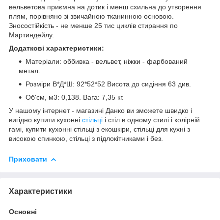
вельветова приємна на дотик і менш схильна до утворення
плям, порівняно зі звичайною тканинною основою.
Зносостійкість - не менше 25 тис циклів стирання по
Мартиндейлу.
Додаткові характеристики:
Матеріали: оббивка - вельвет, ніжки - фарбований
метал.
Розміри В*Д*Ш: 92*52*52 Висота до сидіння 63 див.
Об'єм, м3: 0,138. Вага: 7,35 кг.
У нашому інтернет - магазині Данко ви зможете швидко і
вигідно купити кухонні
стільці
і стіл в одному стилі і колірній
гамі, купити кухонні стільці з екошкіри, стільці для кухні з
високою спинкою, стільці з підлокітниками і без.
Приховати
Характеристики
Основні