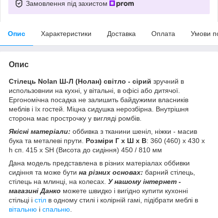
Замовлення під захистом
Опис
Характеристики
Доставка
Оплата
Умови п
Опис
Стілець Nolan Ш-Л (Нолан) світло - сірий
зручний в
использовнии на кухні, у вітальні, в офісі або дитячої.
Ергономічна посадка не залишить байдужими власників
меблів і їх гостей. Міцна сидушка нерозбірна. Внутрішня
сторона має прострочку у вигляді ромбів.
Якісні матеріали:
оббивка з тканини шеніл, ніжки - масив
бука та металеві прути.
Розміри Г х Ш х В
: 360 (460) х 430 х
h сп. 415 x SH (Висота до сидіння) 450 / 810 мм
Дана модель представлена в різних матеріалах оббивки
сидіння та може бути
на різних основах:
барний стілець,
стілець на млинці, на колесах.
У нашому інтернет -
магазині Данко
можете швидко і вигідно купити кухонні
стільці і
стіл
в одному стилі і колірній гамі, підібрати меблі в
вітальню
і
спальню
.