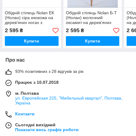
Обідній стілець Nolan ЕК
Обідній стілець Nolan Б-Т
Обід
(Нолан) сіра екокожа на
(Нолан) молочний
(Нол
дерев'яних ногах з
оксамит на дерев'яних
на д
прутами
ногах
пру
2 595
2 595
2 6
₴
₴
Купити
Купити
Про нас
93% позитивних з 28 відгуків за рік
Працює з 10.07.2018
м. Полтава
ул. Европейская 225, "Мебельный квартал", Полтава,
Україна
Контакти
Сьогодні вихідний
Показати весь графік роботи