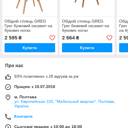
Обідній стілець GREG
Обідній стілець GREG
Обід
Грег бузковий оксамит на
Грег бежевий оксамит на
Грег
букових ногах
букових ногах
на б
2 595
2 664
2 5
₴
₴
Купити
Купити
Про нас
93% позитивних з 28 відгуків за рік
Працює з 10.07.2018
м. Полтава
ул. Европейская 225, "Мебельный квартал", Полтава,
Україна
Контакти
Сьогодні працює з 10:00 до 18:00