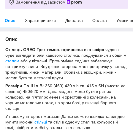
Замовлення під захистом
Опис
Характеристики
Доставка
Оплата
Умови п
Опис
Стілець GREG Грег темно-коричнева еко шкіра
чудово
буде виглядати біля кавового столика, поєднуватися з обіднім
столом
або у вітальні. Ергономічна сидіння забезпечує
поттримку спини. Внутрішня сторона має прострочку у вигляді
трикутників. Якісні матеріали: оббивка з екошкіри, ніжки -
масив бука та металеві прути.
Розміри Г х Ш х В:
360 (460) 430 х h сп. 415 x SH (висота до
сидіння) 450/820 мм. Дана модель може бути в різних
кольорах, на п'ятипроменевій хрестовині з колесами, на
чорних металевих ногах, на хром базі, у вигляді барного
стільця.
У нашому інтернет-магазині Данко можете швидко та вигідно
купити кухонні
стільці
та стіл в одному стилі та кольоровій
гамі, підібрати меблі у вітальню та спальню.