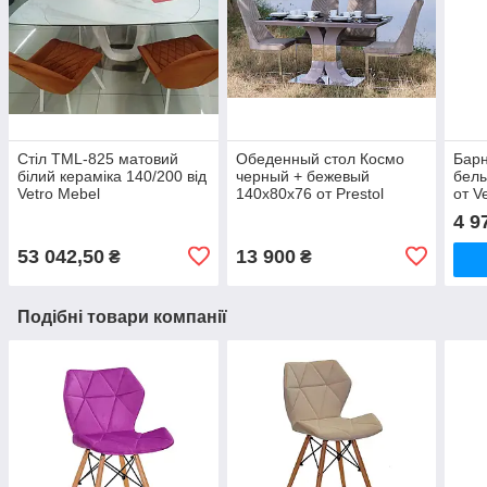
Стіл TML-825 матовий
Обеденный стол Космо
Бар
білий кераміка 140/200 від
черный + бежевый
белы
Vetro Mebel
140x80x76 от Prestol
от V
4 9
53 042,50
13 900
₴
₴
Подібні товари компанії