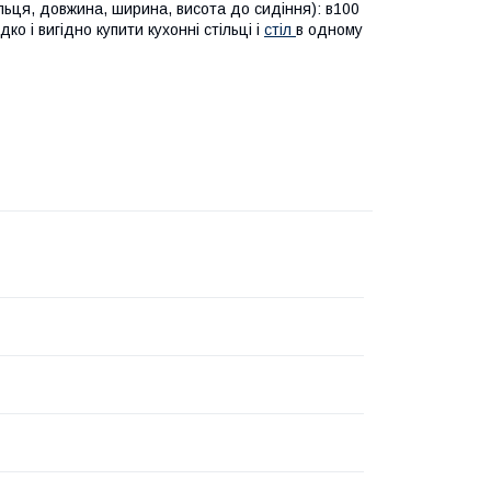
льця, довжина, ширина, висота до сидіння): в100
о і вигідно купити кухонні стільці і
стіл
в одному