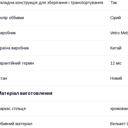
кладна конструкція для зберігання і транспортування
Так
олір оббивки
Сірий
иробник
Vetro Meb
раїна виробник
Китай
арантійний термін
12 міс
Стан
Новий
Матеріал виготовлення
аркас стільця
хромован
бивний матеріал
Вельвет 