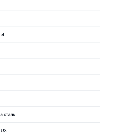
el
а сталь
LUX