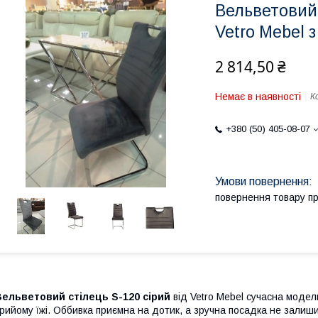
Вельветовий 
Vetro Mebel 
2 814,50 ₴
Немає в наявності
К
+380 (50) 405-08-07
повернення товару п
Вельветовий стілець S-120 сірий
від Vetro Mebel сучасна модел
рийому їжі. Оббивка приємна на дотик, а зручна посадка не залиш