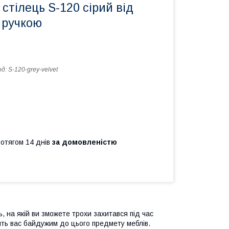
стілець S-120 сірий від
з ручкою
од:
S-120-grey-velvet
ротягом 14 днів
за домовленістю
ь, на якій ви зможете трохи захитався під час
ить вас байдужим до цього предмету меблів.