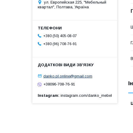
ул. Европейская 225, "Мебельный
квартал", Полтава, Україна
+380 (50) 405-08-07
Г
+380 (96) 708-76-91
В
danko.pl.online@gmail.com
І
+38096-708-76-91
Instagram
instagram.com/danko_mebel
Ц