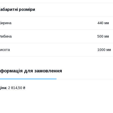
Габаритні розміри
Ширина
440 мм
либина
500 мм
исота
1000 мм
нформація для замовлення
іна:
2 814,50 ₴