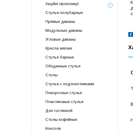
К
Акційні пропозиції
д
Стулья полубарные
с
Прямые диваны
Модульные диваны
Угловые диваны
Х
Кресла мягкие
Стулья барные
Обеденные стулья
Столы
Стулья с подлокотниками
Т
Поворотные стулья
Пластиковые стулья
В
Для гостинной
Столы кофейные
Н
Консоли