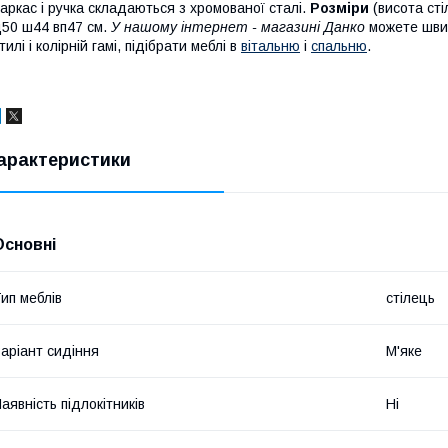
аркас і ручка складаються з хромованої сталі.
Розміри
(висота сті
50 ш44 вп47 см.
У нашому інтернет - магазині Данко
можете швидк
тилі і колірній гамі, підібрати меблі в
вітальню
і
спальню
.
арактеристики
Основні
ип меблів
стілець
аріант сидіння
М'яке
аявність підлокітників
Ні