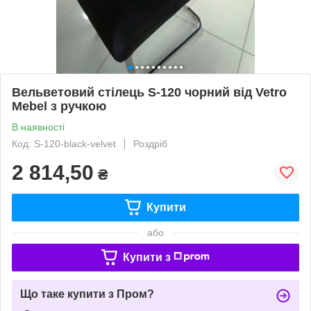
Вельветовий стілець S-120 чорний від Vetro
Mebel з ручкою
В наявності
Код: S-120-black-velvet
Роздріб
2 814,50
₴
Купити
або
Купити з
Що таке купити з Пром?