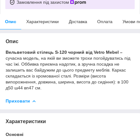
Замовлення під захистом
Опис
Характеристики
Доставка
Оплата
Умови п
Опис
Вельветовий стілець S-120 чорний від Vetro Mebel –
сучасна модель, на якій ви зможете трохи погойдуватись під
час їжі. Оббивка приємна надотик, а зручна посадка не
залишить вас байдужим до цього предмету меблів. Каркас
складається із хромованої сталі. Розміри (висота
випорожнення, довжина, ширина, висота до сидіння): в 100
д50 ш44 вп47 см.
Приховати
Характеристики
Основні