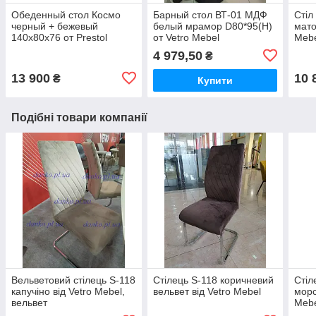
Обеденный стол Космо
Барный стол ВТ-01 МДФ
Стіл
черный + бежевый
белый мрамор D80*95(H)
мато
140x80x76 от Prestol
от Vetro Mebel
Mebe
4 979,50
₴
13 900
10 
₴
Купити
Подібні товари компанії
Вельветовий стілець S-118
Стілець S-118 коричневий
Стіл
капучіно від Vetro Mebel,
вельвет від Vetro Mebel
морс
вельвет
Mebe