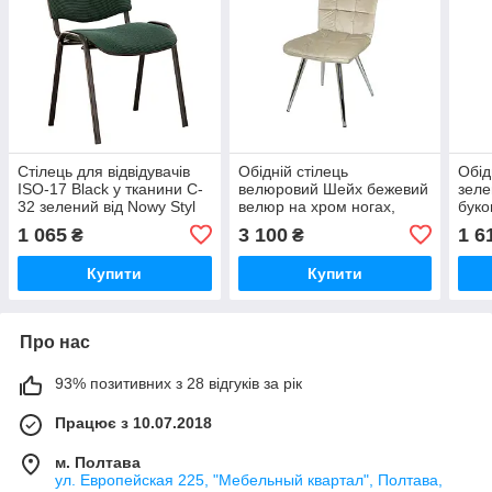
Стілець для відвідувачів
Обідній стілець
Обід
ISO-17 Black у тканини C-
велюровий Шейх бежевий
зеле
32 зелений від Nowy Styl
велюр на хром ногах,
буко
Sheikh DC-1832
1 065
3 100
1 6
₴
₴
Купити
Купити
Про нас
93% позитивних з 28 відгуків за рік
Працює з 10.07.2018
м. Полтава
ул. Европейская 225, "Мебельный квартал", Полтава,