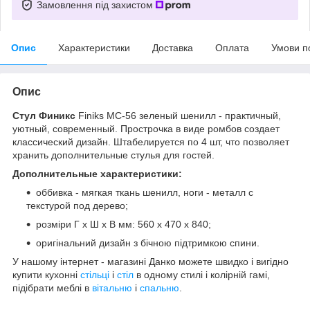
Замовлення під захистом
Опис
Характеристики
Доставка
Оплата
Умови п
Опис
Стул Финикс
Finiks MC-56 зеленый шенилл - практичный,
уютный, современный. Прострочка в виде ромбов создает
классический дизайн. Штабелируется по 4 шт, что позволяет
хранить дополнительные стулья для гостей.
Дополнительные характеристики:
оббивка - мягкая ткань шенилл, ноги - металл с
текстурой под дерево;
розміри Г х Ш х В мм: 560 х 470 х 840;
оригінальний дизайн з бічною підтримкою спини.
У нашому інтернет - магазині Данко можете швидко і вигідно
купити кухонні
стільці
і
стіл
в одному стилі і колірній гамі,
підібрати меблі в
вітальню
і
спальню
.