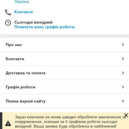
Україна
Контакти
Сьогодні вихідний
Показати весь графік роботи
Про нас
Контакти
Доставка та оплата
Графік роботи
Повна версія сайту
Сайт створено на маркетплейсі
Prom.ua
Зараз компанія не може швидко обробляти замовлення та
повідомлення, оскільки за її графіком роботи сьогодні
вихідний. Ваша заявка буде оброблена в найближчий