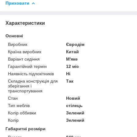
Приховати
Характеристики
Основні
Виробник
Євродім
Країна виробник
Китай
Варіант сидіння
М'яке
Гарантійний термін
12 міс
Наявність підлокітників
Ні
Складна конструкція для
Так
зберігання і
транспортування
Стан
Новий
Тип меблів
стілець
Колір оббивки
Зелений
Колір
Зелений
Габаритні розміри