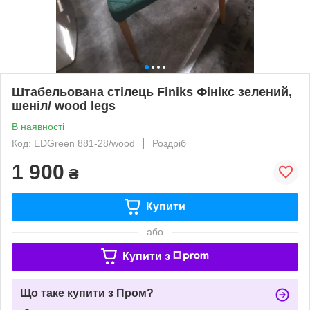
Штабельована стілець Finiks Фінікс зелений,
шеніл/ wood legs
В наявності
Код: ЕDGreen 881-28/wood
Роздріб
1 900
₴
Купити
або
Купити з
Що таке купити з Пром?