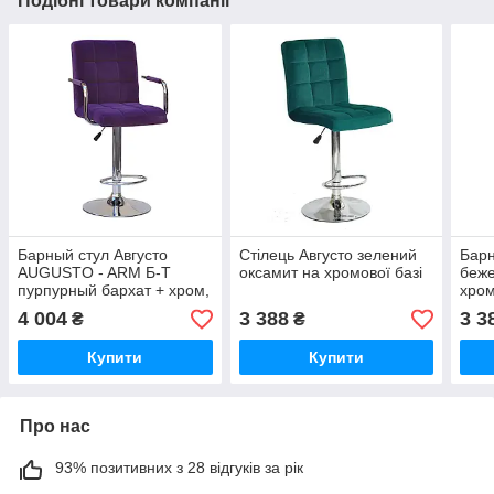
Подібні товари компанії
Барный стул Августо
Стілець Августо зелений
Барн
AUGUSTO - ARM Б-Т
оксамит на хромової базі
беже
пурпурный бархат + хром,
хро
с подлокотниками
4 004
3 388
3 3
₴
₴
Купити
Купити
Про нас
93% позитивних з 28 відгуків за рік