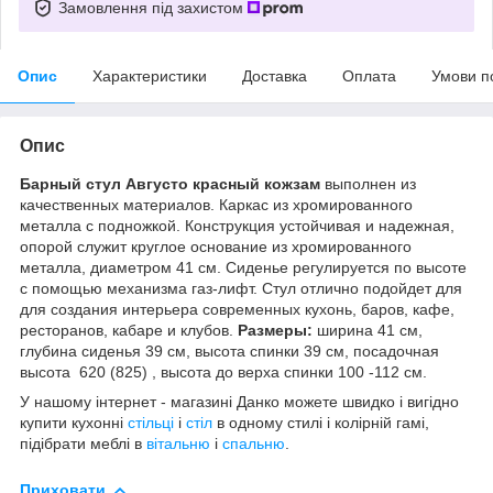
Замовлення під захистом
Опис
Характеристики
Доставка
Оплата
Умови п
Опис
Барный стул Августо красный кожзам
выполнен из
качественных материалов. Каркас из хромированного
металла с подножкой. Конструкция устойчивая и надежная,
опорой служит круглое основание из хромированного
металла, диаметром 41 см. Сиденье регулируется по высоте
с помощью механизма газ-лифт. Стул отлично подойдет для
для создания интерьера современных кухонь, баров, кафе,
ресторанов, кабаре и клубов.
Размеры:
ширина 41 см,
глубина сиденья 39 см, высота спинки 39 см, посадочная
высота 620 (825) , высота до верха спинки 100 -112 см.
У нашому інтернет - магазині Данко можете швидко і вигідно
купити кухонні
стільці
і
стіл
в одному стилі і колірній гамі,
підібрати меблі в
вітальню
і
спальню
.
Приховати