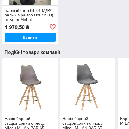
Барный стол ВТ-01 МДФ
белый мрамор D80*95(H)
от Vetro Mebel
4 979,50
₴
Купити
Подібні товари компанії
Напів-барний
Напів-барний
Барн
стаціонарний стілець
стаціонарний стілець
MILA
Мілан MILAN BAR 65
Мілан MILAN BAR 65