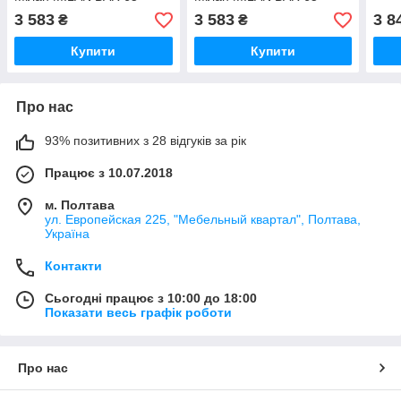
бежево - сірий 23 з
темно - сірий 21 з
3 583
3 583
3 8
₴
₴
підніжкою
підніжкою
Купити
Купити
Про нас
93% позитивних з 28 відгуків за рік
Працює з 10.07.2018
м. Полтава
ул. Европейская 225, "Мебельный квартал", Полтава,
Україна
Контакти
Сьогодні працює з 10:00 до 18:00
Показати весь графік роботи
Про нас