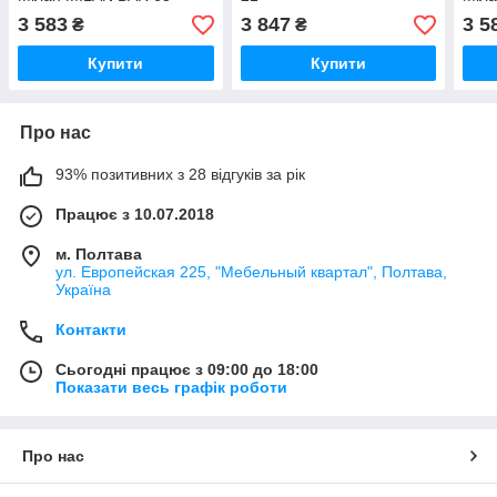
антрацит з підніжкою
чорн
3 583
3 847
3 5
₴
₴
Купити
Купити
Про нас
93% позитивних з 28 відгуків за рік
Працює з 10.07.2018
м. Полтава
ул. Европейская 225, "Мебельный квартал", Полтава,
Україна
Контакти
Сьогодні працює з 09:00 до 18:00
Показати весь графік роботи
Про нас