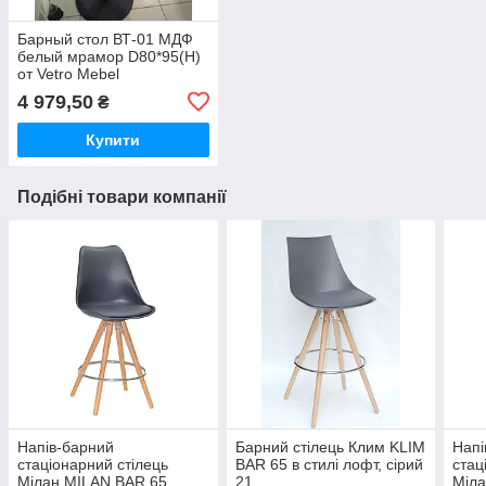
Барный стол ВТ-01 МДФ
белый мрамор D80*95(H)
от Vetro Mebel
4 979,50
₴
Купити
Подібні товари компанії
Напів-барний
Барний стілець Клим KLIM
Напі
стаціонарний стілець
BAR 65 в стилі лофт, сірий
стац
Мілан MILAN BAR 65
21
Міла