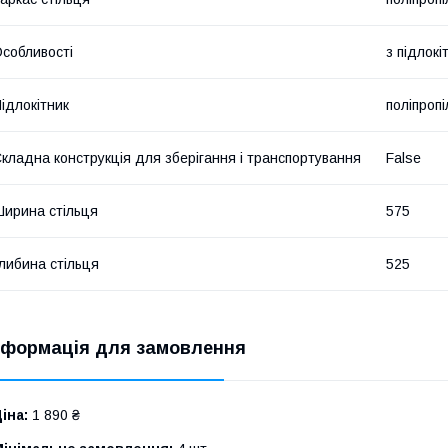
собливості
з підлок
ідлокітник
поліпроп
кладна конструкція для зберігання і транспортування
False
ирина стільця
575
либина стільця
525
нформація для замовлення
іна:
1 890 ₴