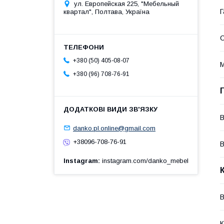
ул. Европейская 225, "Мебельный
Г
квартал", Полтава, Україна
+380 (50) 405-08-07
М
+380 (96) 708-76-91
В
danko.pl.online@gmail.com
+38096-708-76-91
В
Instagram
instagram.com/danko_mebel
В
К