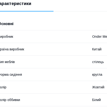
арактеристики
Основні
иробник
Onder Me
раїна виробник
Китай
ип меблів
стілець
орма сидіння
кругла
олір
Жовтий
олір оббивки
Білий