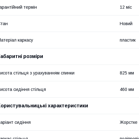
арантійний термін
12 міс
Стан
Новий
атеріал каркасу
пластик
Габаритні розміри
исота стільця з урахуванням спинки
825 мм
исота сидіння стільця
460 мм
Користувальницькі характеристики
аріант сидіння
Жорстке
аркас стільця
поліпроп