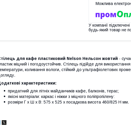
У компанії підключені
будь-який товар не п
Стілець для кафе пластиковий Nelson Нельсон жовтий
- суч
ластик міцний і погодоустойчив. Стілець підійде для використання н
емператури, коливання вологи, стійкий до ультрафіолетових проме
огляду.
Додаткові характеристики:
придатний для літніх майданчиків кафе, балконів, терас;
якісні матеріали: каркас і ніжки з міцного поліпропілену:
розміри Г х Ш х В: 575 х 525 х посадкова висота 460/825 Н мм.