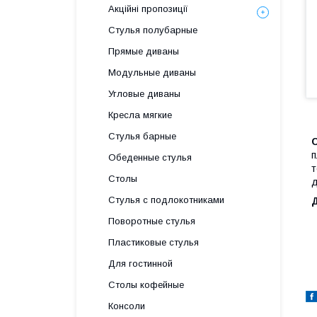
Акційні пропозиції
Стулья полубарные
Прямые диваны
Модульные диваны
Угловые диваны
Кресла мягкие
Стулья барные
п
Обеденные стулья
т
Столы
д
Стулья с подлокотниками
Поворотные стулья
Пластиковые стулья
Для гостинной
Столы кофейные
Консоли