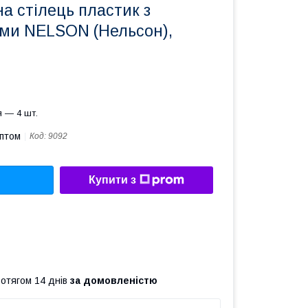
а стілець пластик з
ами NELSON (Нельсон),
 — 4 шт.
оптом
Код:
9092
Купити з
ротягом 14 днів
за домовленістю