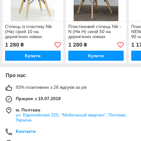
Стілець із пластику Nik
Пластиковий стілець Nik -
Плас
(Нік) сірий 10 на
N (Нік Н) синій 50 на
NEW 
дерев'яних ніжках
дерев'яних ніжках
90 н
1 280
1 280
1 1
₴
₴
Купити
Купити
Про нас
93% позитивних з 28 відгуків за рік
Працює з 10.07.2018
м. Полтава
ул. Европейская 225, "Мебельный квартал", Полтава,
Україна
Контакти