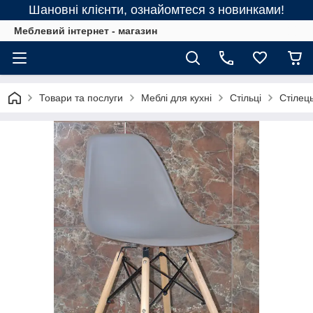
Шановні клієнти, ознайомтеся з новинками!
Меблевий інтернет - магазин
Товари та послуги
Меблі для кухні
Стільці
Стілець