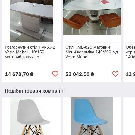
Розгорнутий стіл TM-50-2
Стіл TML-825 матовий
Обе
Vetro Mebel 110/150,
білий кераміка 140/200 від
черн
матовий капучіно
Vetro Mebel
140x
14 678,70
53 042,50
13 
₴
₴
Подібні товари компанії