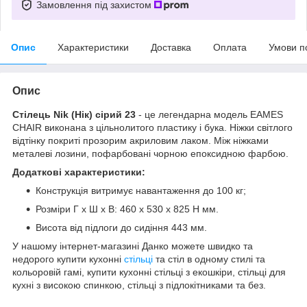
Замовлення під захистом
Опис
Характеристики
Доставка
Оплата
Умови п
Опис
Стілець Nik (Нік) сірий 23
- це легендарна модель EAMES
CHAIR виконана з цільнолитого пластику і бука. Ніжки світлого
відтінку покриті прозорим акриловим лаком. Між ніжками
металеві лозини, пофарбовані чорною епоксидною фарбою.
Додаткові характеристики:
Конструкція витримує навантаження до 100 кг;
Розміри Г х Ш х В: 460 x 530 x 825 H мм.
Висота від підлоги до сидіння 443 мм.
У нашому інтернет-магазині Данко можете швидко та
недорого купити кухонні
стільці
та стіл в одному стилі та
кольоровій гамі, купити кухонні стільці з екошкіри, стільці для
кухні з високою спинкою, стільці з підлокітниками та без.